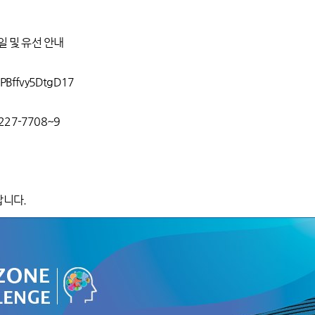
메일 및 유선 안내
PBffvy5DtgD17
 062-227-7708~9
랍니다.