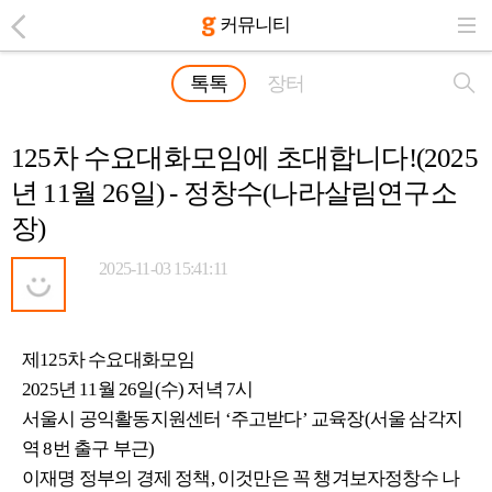
커뮤니티
톡톡
장터
125차 수요대화모임에 초대합니다!(2025
년 11월 26일) - 정창수(나라살림연구소
장)
2025-11-03 15:41:11
제125차 수요대화모임
2025년 11월 26일(수) 저녁 7시
서울시 공익활동지원센터 ‘주고받다’ 교육장(서울 삼각지
역 8번 출구 부근)
이재명 정부의 경제 정책, 이것만은 꼭 챙겨보자정창수 나