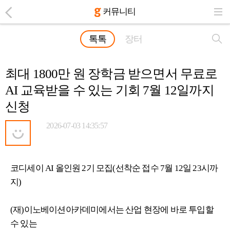
커뮤니티
톡톡
장터
최대 1800만 원 장학금 받으면서 무료로
AI 교육받을 수 있는 기회 7월 12일까지
신청
2026-07-03 14:35:57
코디세이
AI
올인원
2
기 모집
(
선착순 접수
7
월
12
일
23
시까
지
)
(
재
)
이노베이션아카데미에서는 산업 현장에 바로 투입할
수 있는