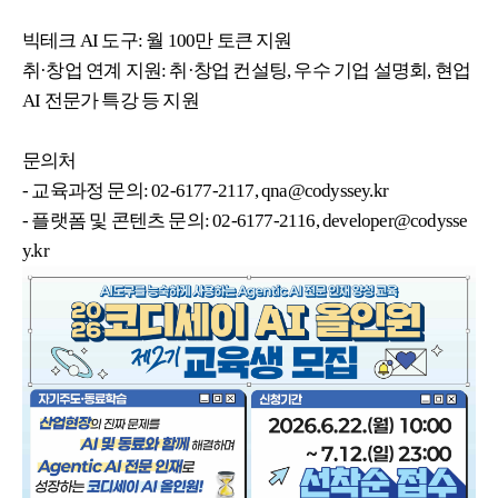
빅테크
AI
도구
:
월
100
만 토큰 지원
취
·
창업 연계 지원
:
취
·
창업 컨설팅
,
우수 기업 설명회
,
현업
AI
전문가 특강 등 지원
문의처
-
교육과정 문의
: 02-6177-2117, qna@codyssey.kr
-
플랫폼 및 콘텐츠 문의
: 02-6177-2116, developer@codysse
y.kr