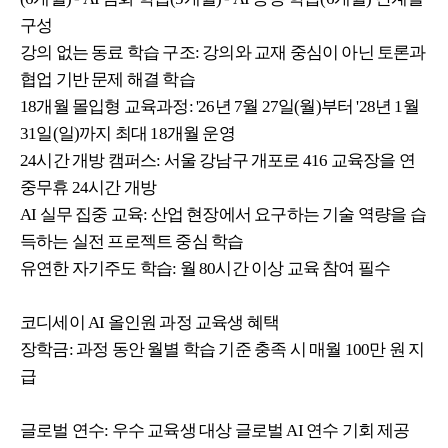
구성
강의 없는 동료 학습 구조
:
강의와 교재 중심이 아닌 토론과
협업 기반 문제 해결 학습
18
개월 몰입형 교육과정
: '26
년
7
월
27
일
(
월
)
부터
'28
년
1
월
31
일
(
일
)
까지 최대
18
개월 운영
24
시간 개방 캠퍼스
:
서울 강남구 개포로
416
교육장을 연
중무휴
24
시간 개방
AI
실무 집중 교육
:
산업 현장에서 요구하는 기술 역량을 습
득하는 실전 프로젝트 중심 학습
유연한 자기주도 학습
:
월
80
시간 이상 교육 참여 필수
코디세이
AI
올인원 과정 교육생 혜택
장학금
:
과정 동안 월별 학습 기준 충족 시 매월
100
만 원 지
급
글로벌 연수
:
우수 교육생 대상 글로벌
AI
연수 기회 제공