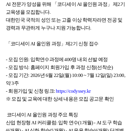
AI
전문가 양성을 위해 「코디세이
AI
올인원 과정」 제
2
기
교육생을 모집합니다
.
대한민국 국적의 성인 또는 고졸 이상 학력자라면 전공 및
경력과 무관하게 누구나 지원 가능합니다
.
「코디세이
AI
올인원 과정」제
2
기 신청 접수
-
모집 인원
:
입학연수과정에
400
명 내외 선발 예정
-
모집 방식
:
홈페이지 회원가입 후 과정 신청
(
선착순
)
-
모집 기간
: 2026
년
6
월
22
일
(
월
) 10:00 ~ 7
월
12
일
(
일
) 23:00,
약
3
주
-
회원가입 및 신청 링크
:
https://codyssey.kr
※ 모집 및 교육에 대한 상세 내용은 모집 공고문 확인
코디세이
AI
올인원 과정 주요 특징
산업 현장형
AI
커리큘럼
:
입학 연수
(1
개월
) - AI
도구 학습
(6
개월
) - AI
심화 학습
(5
개월
) - AI
응용 학습
(6
개월
)
단계별