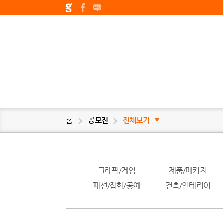
홈
공모전
전체보기
▼
그래픽/게임
제품/패키지
패션/잡화/공예
건축/인테리어