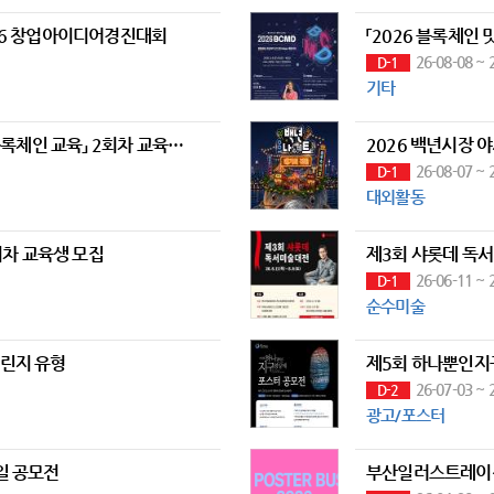
026 창업아이디어경진대회
「2026 블록체인 
26-08-08 ~ 
D-1
기타
[무료교육/부산] 「2026 넥스트 블록체인 교육」 2회차 교육생 모집 (~8/7)
2026 백년시장 야
26-08-07 ~ 
D-1
대외활동
회차 교육생 모집
제3회 샤롯데 독
26-06-11 ~ 
D-1
순수미술
챌린지 유형
제5회 하나뿐인지
26-07-03 ~ 
D-2
광고/포스터
일 공모전