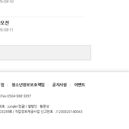
26-08-10
공모전
26-08-11
방침
청소년정보보호책임
공지사항
이벤트
|
|
|
Fax 0504-388-3397
 : jungle(정글) | 발행인 : 황문상
03289호 | 직업정보제공사업 신고번호 : J1200320140043