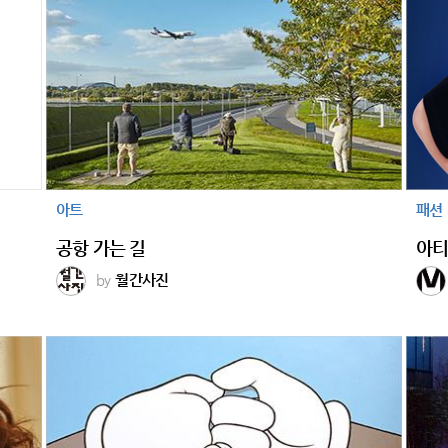
아트
패션
공항 가는 길
아티
by
월간사진