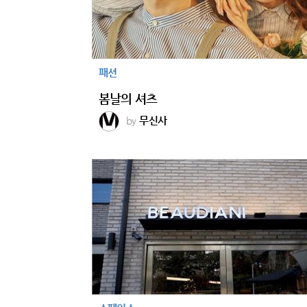
패션
봄날의 셔츠
by
무신사