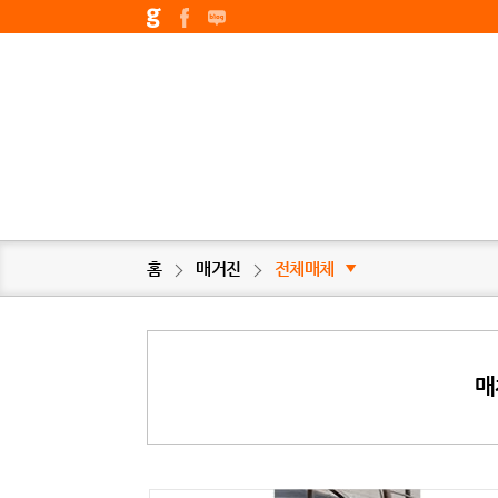
홈
매거진
전체매체
▼
매