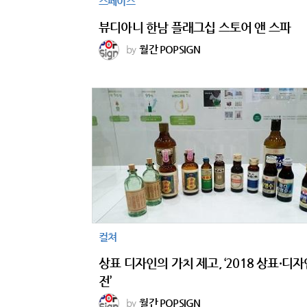
스페이스
뷰디아니 한남 플래그십 스토어 앤 스파
by
월간 POPSIGN
컬쳐
상표 디자인의 가치 제고, ‘2018 상표·디
전’
by
월간 POPSIGN