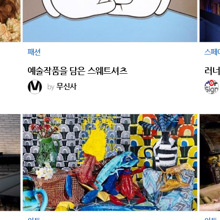
패션
스페
예술작품을 담은 스웨트셔츠
러너
by
무신사