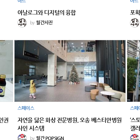
아트
아트
아날로그와 디지털의 융합
포획
by
월간사진
스페이스
스페
자인권
자연을 닮은 화상 전문병원, 오송 베스티안병원
‘스
사인 시스템
갤
by
월간 POPSIGN