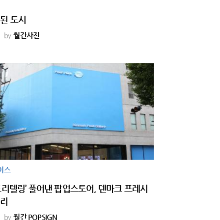
된 도시
by
월간사진
이스
토리텔링’ 풀어낸 팝업스토어, 덴마크 프레시
러리
by
월간 POPSIGN