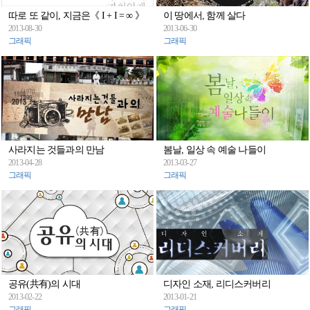
따로 또 같이, 지금은《 I + I = ∞ 》
이 땅에서, 함께 살다
2013-08-30
2013-06-30
그래픽
그래픽
사라지는 것들과의 만남
봄날, 일상 속 예술 나들이
2013-04-28
2013-03-27
그래픽
그래픽
공유(共有)의 시대
디자인 소재, 리디스커버리
2013-02-22
2013-01-21
그래픽
그래픽