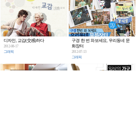
디자인, 교감(交感)하다
구경 한 번 와보세요, 우리동네 문
화장터
2012-08-17
그래픽
2012-07-13
그래픽
디자인, 스몰(small)하게 살아가기
일상의 가구, 그 특별한 이야기
2012-06-18
2012-05-08
그래픽
그래픽