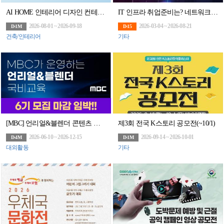
AI HOME 인테리어 디자인 컨테스트
IT 인프라 취업준비는? 네트워크부터 클라우드까지 엔지니어 취업 교육으로 끝내자
2026-08-01 ~ 2026-09-18
2026-03-04 ~ 2026-08-21
D-1M
D-15
건축/인테리어
기타
[MBC] 언리얼&블렌더 콘텐츠 전문가 과정 6기 모집
제3회 전국 K스토리 공모전(~10/1)
2026-06-10 ~ 2026-12-15
2026-09-14 ~ 2026-10-01
D-4M
D-1M
대외활동
기타