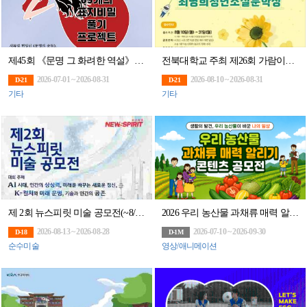
제45회 《문명 그 화려한 역설》 69개의 표지비밀 풀기 프로젝트 공모 (1억고료 문학상
전북대학교 주최 제26회 가람이병기청년시문학상․최명희청년소설 문학상
2026-07-01 ~ 2026-08-31
2026-08-10 ~ 2026-08-31
D-21
D-21
기타
기타
제 2회 뉴스피릿 미술 공모전(~8/28)
2026 우리 농산물 과채류 매력 알리기 콘텐츠 공모전
2026-08-13 ~ 2026-08-28
2026-07-10 ~ 2026-09-30
D-18
D-1M
순수미술
영상/애니메이션