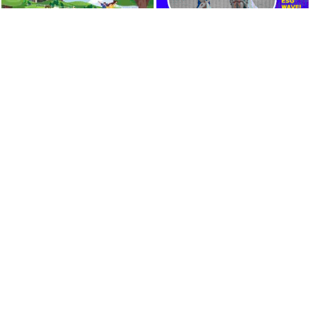
「모두의 말문화」 대국민 정책제안(~8/17)
총 상금 3100만원! 그린이니셔티브 60초 영화제 공모전 (~8/14)
2026-07-20 ~ 2026-08-17
2026-05-12 ~ 2026-08-14
D-7
D-4
아이디어
영상/애니메이션
2026 청소년 무예 만화 공모전 소문내기 이벤트(~8/18)
2026 구미대학교 전국 고교생 게임아트·웹툰 공모전
2026-07-25 ~ 2026-08-18
2026-07-01 ~ 2026-10-02
D-8
D-1M
일러스트/만화
일러스트/만화
본 공모전은 주최측의 사정에 따라 댓글문의를 운영하지 않습니다.
공모전 관련 문의사항은 문의처() 또는 이메일(AbsolutCreativeContest@gmail.com)로 문의