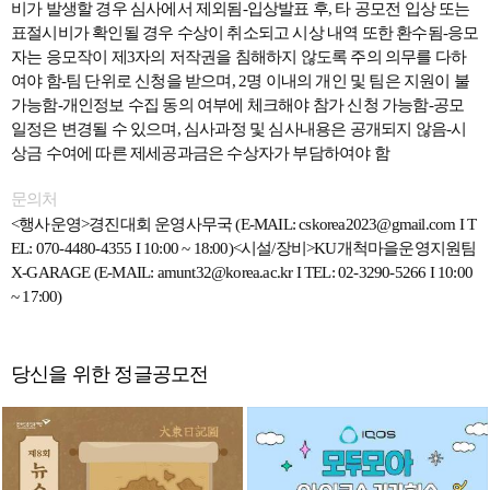
비가 발생할 경우 심사에서 제외됨-입상발표 후, 타 공모전 입상 또는
표절시비가 확인될 경우 수상이 취소되고 시상 내역 또한 환수됨-응모
자는 응모작이 제3자의 저작권을 침해하지 않도록 주의 의무를 다하
여야 함-팀 단위로 신청을 받으며, 2명 이내의 개인 및 팀은 지원이 불
가능함-개인정보 수집 동의 여부에 체크해야 참가 신청 가능함-공모
일정은 변경될 수 있으며, 심사과정 및 심사내용은 공개되지 않음-시
상금 수여에 따른 제세공과금은 수상자가 부담하여야 함
문의처
<
행사운영>경진대회 운영사무국 (E-MAIL: cskorea2023@gmail.com I T
EL: 070-4480-4355 I 10:00 ~ 18:00)<시설/장비>KU개척마을운영지원팀
X-GARAGE (E-MAIL: amunt32@korea.ac.kr I TEL: 02-3290-5266 I 10:00
~ 17:00)
당신을 위한 정글공모전