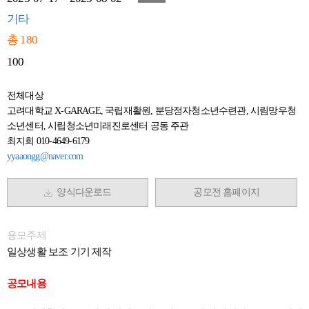
기타
총 180
100
전체대상
고려대학교 X-GARAGE, 국립재활원, 분당정자청소년수련관, 시림망우청
소년센터, 시립청소년미래진로센터 공동 주관
최지희 010-4649-6179
yyaaongg@naver.com
양식다운로드
공모전 홈페이지
응모주제
일상생활 보조 기기 제작
공모내용