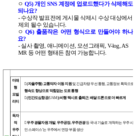
ㅇ
Q5)
개인
SNS
계정에 업로드했다가 삭제해도
되나요
?
-
수상작 발표전에 게시물 삭제시 수상 대상에서
제외 될수 있습니다
.
ㅇ
Q6)
출품작은 어떤 형식으로 만들어야 하나
요
?
-
실사 촬영
,
애니메이션
,
모션그래픽
, V-log, AS
MR
등 어떤 형태든 참여 가능합니다
.
미래

(자율주행)
교통약자 이동 지원
및 긴급차량 우선 통행, 교통정보 획득으로
형
행속도 향상으로 막힘없는 도로 통행
모빌

(민간도심항공
(UAM)
)
비행 택시로 출퇴근
,
배달 드론으로 더 빠르게
리티
독자
적

우주 광물자원 개발
,
우주공장, 우주관광
등 국내 기술로 개척하는
우주 시
우주
인 스페이스
’
는 우주에서 연장
·부품 생산