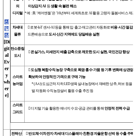
의
이상감지 AI
등
생활 속
불편 해소
디지털
*
예
:
美
‘
케어엔젤
’
은
’16
년부터 세계최초로
AI
활용 고령자 돌봄서비스 제공
신
차세대

로봇
·
IoT 센서
·
AI 등을 통해 입·출고
·
재고관리 자동화로
비용·시간 절감,
일
물류
드론배송으로
도서·산간 지역에도 당일배송 실현
상
[Di
git
탄소중립

온실가스, 미세먼지 배출 감축으로 깨끗한 도시 실현, 국민건강 향상
al
도시
Ev
er

도심형 복합수직 농장 구축으로 폭염·홍수·가뭄 등 기후 변화에 상관없
y
스마트
확보하여 안정적인 가격으로 구매 가능
wh
농어업
* (A
사
)
도심근처 지하
LED
생육 실내농장에서 재배한 상추
,
허브 등을 
er
발 자동화 수직농장설비 활용 수출 추진 등
e]
스마트

디지털 기술 활용한 에너지 수요
·
공급 관리를 통해
안정적 전력 수급
그리드
전략산

반도체·이차전지·차세대 디스플레이·친환경 자율운항 선박 등 수출
주력 