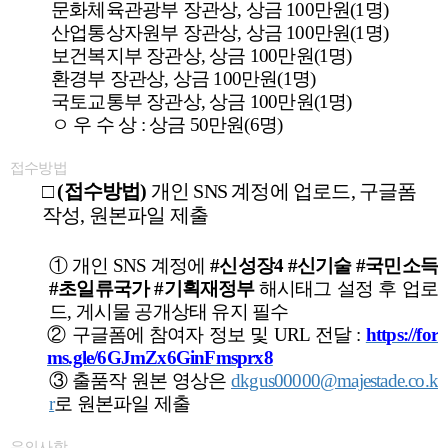
문화체육관광부 장관상
,
상금
100
만원
(1
명
)
산업통상자원부 장관상
,
상금
100
만원
(1
명
)
보건복지부 장관상
,
상금
100
만원
(1
명
)
환경부 장관상
,
상금
100
만원
(1
명
)
국토교통부 장관상
,
상금
100
만원
(1
명
)
ㅇ 우 수 상
:
상금
50
만원
(6
명
)
접수방법
□
(
접수방법
)
개인
SNS
계정에 업로드
,
구글폼
작성
,
원본파일 제출
①
개인
SNS
계정에
#
신성장
4 #
신기술
#
국민소득
#
초일류국가
#
기획재정부
해시태그 설정 후 업로
드
,
게시물 공개상태 유지 필수
②
구글폼에
참여자 정보 및
URL
전달
:
https://for
ms.gle/6GJmZx6GinFmsprx8
③
출품작 원본 영상은
dkgus00000@majestade.co.k
r
로 원본파일 제출
유의사항