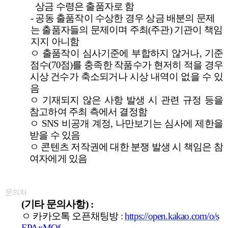
상금 수령은 출품자로 함
-
공동 출품작이 수상한 경우 상금 배분의 문제
는 출품자들의 문제이며 주최
(
주관
)
기관이 책임
지지 아니함
ㅇ
출품작이 심사기준에 부합하지 않거나
,
기준
점수
(70
점
)
를 충족한 작품수가 현저히 적을 경우
시상
건수가 축소되거나 시상 내역이 없을 수 있
음
ㅇ
기재되지 않은 사항 발생 시 관련 규정 등을
참고하여 주최 측에서 결정함
ㅇ
SNS
비공개 계정
,
나만보기는 심사에 제한을
받을 수 있음
ㅇ
콘텐츠 저작권에 대한 분쟁 발생 시 책임은 참
여자에게 있음
문의처
(
기타 문의사항
) :
ㅇ
카카오톡 오픈채팅방
:
https://open.kakao.com/o/s
EPAxMOf