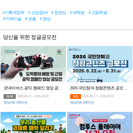
#기획재정부
# 신성장4.0
# 장관상
# 대학생
# 고등학생
# 미래기술
# 숏폼
# 영상
당신을 위한 정글공모전
굿네이버스 공익 캠페인 영상 공모전
2026 국민참여 청렴콘텐츠 공모전(~8/31)
2026-04-15 ~ 2026-10-30
2026-06-22 ~ 2026-08-31
D-2M
D-22
영상/애니메이션
영상/애니메이션