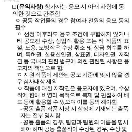
□
(
유의사항
)
참가자는 응모 시 아래 사항에 동
의한 것으로 간주함
ㅇ
공동 작업물의 경우 참여자 전원의 응모 동의
필수
ㅇ
선정 이후라도 응모 조건에 부합하지 않거나
타 공모전 수상
,
상업적 활용
또는 타 작품의 표
절
,
도용
,
모방작은 수상 취소 및 상금 회수를 하
며
,
특허권
,
실용신안권
,
상표권
,
디자인권
,
저작
권 등 국내외 관련 법규에 의한
관련된 사항은 응
모자의 책임으로 함
.
ㅇ
지원 작품이 제안된 공모 기준에 맞지 않을 경
우 심사대상 제외
ㅇ
작품에 대한 저작권은 응모자에 있으며
,
수상
작에 한해 비영리 목적으로 복제 및 편집하여 배
포 등에 활용할 수 있으며 이를 동의 해야함
-
공동 출품 작품 시상 시 상장에 기재되는 출품
자는 전부 명시함
-
공동 출품의 경우
,
팀명과 팀원의 이름을 명시
해야 하며 공동 출품작이 수상된 경우
,
수상 및