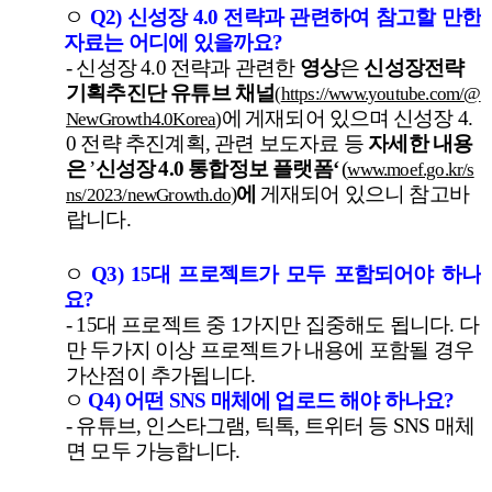
ㅇ
Q2)
신성장
4.0
전략과 관련하여 참고할 만한
자료는 어디에 있을까요
?
-
신성장
4.0
전략과 관련한
영상
은
신성장전략
기획추진단 유튜브 채널
(
https://www.youtube.com/@
에
게재되어 있으며
신성장
4.
NewGrowth4.0Korea
)
0
전략
추진계획
,
관련 보도자료 등
자세한 내용
은
’
신성장
4.0
통합정보 플랫폼
‘
(
www.moef.go.kr/s
)
에
게재되어 있으니 참고바
ns/2023/newGrowth.do
랍니다
.
ㅇ
Q3) 15
대 프로젝트가 모두 포함되어야 하나
요
?
-
15
대 프로젝트 중
1
가지만 집중해도 됩니다
.
다
만 두가지 이상 프로젝트가 내용에 포함될 경우
가산점이 추가됩니다
.
ㅇ
Q4)
어떤
SNS
매체에 업로드 해야 하나요
?
-
유튜브
,
인스타그램
,
틱톡
,
트위터 등
SNS
매체
면 모두 가능합니다
.