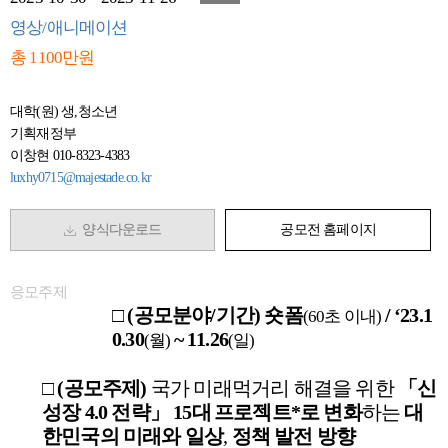
영상/애니메이션
총 1100만원
대학(원) 생,청소년
기획재정부
이창현 010-8323-4383
luxhy0715@majestade.co.kr
양식다운로드
공모전 홈페이지
응모주제
□
(
공모분야
/
기간
)
숏폼
/ ‘23.1
(60
초 이내
)
0.30
~ 11.26
(
월
)
(
일
)
□
(
공모주제
)
국가 미래먹거리 해결을 위한
「
신
성장
4.0
전략
」
15
대
프로젝트
*
로 변화
하는
대
한민국의 미래와 일상
,
정책 발전 방향