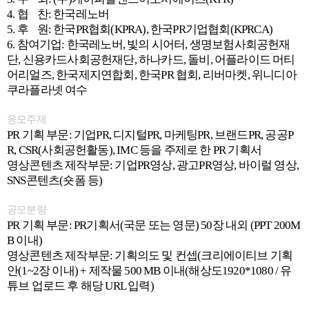
4. 협 찬: 한국레노버
5. 후 원: 한국PR협회(KPRA), 한국PR기업협회(KPRCA)
6. 참여기업: 한국레노버, 빛의 시어터, 생명보험사회공헌재
단, 신용카드사회공헌재단, 하나카드, 돌비, 어플라이드 머티
어리얼즈, 한국제지연합회, 한국PR 협회, 리버마켓, 위니디아
쿠라플라넷 여수
응모주제
PR 기획 부문: 기업PR, 디지털PR, 마케팅PR, 브랜드PR, 공공P
R, CSR(사회공헌활동), IMC 등을 주제로 한 PR 기획서
영상콘텐츠 제작부문: 기업PR영상, 광고PR영상, 바이럴 영상,
SNS콘텐츠(숏폼 등)
공모분량
PR 기획 부문: PR기획서(국문 또는 영문) 50장 내외 (PPT 200M
B 이내)
영상콘텐츠 제작부문: 기획의도 및 컨셉(크리에이티브 기획
안(1~2장 이내) + 제작물 500 MB 이내(해상도1920*1080 / 유
튜브 업로드 후 해당 URL 입력)