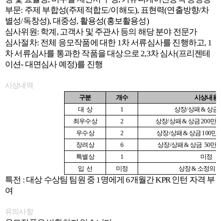
부문: 주제 부합성(주제적합도/이해도), 표현력(연출방향/차
별성/독창성), 대중성, 활용성(홍보활용성)
심사위원: 학계, 고객사 및 주관사 등의 해당 분야 전문가
심사절차: 전체 응모작품에 대한 1차 서류심사를 진행하고, 1
차 서류심사를 통과한 작품을 대상으로 2,3차 심사(프리젠테
이션- 대면심사 예정)를 진행
시상내역
구분
개수
시상내용
대
상
1
상장
/
상패
&
상금
최우수상
2
상장
/
상패
&
상금
200
만
우수상
2
상장
/
상패
&
상금
100
만
장려상
6
상장
/
상패
&
상금
50
만
특별상
1
미정
입
선
미정
상장
&
소정의
특전 : 대상 수상팀 팀원 중 1명에게 6개월간 KPR 인턴 자격 부
여
유의사항