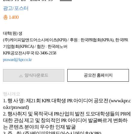
광고/포스터
총 1400
대학(원) 생
(주)케이피알앤드어소시에이츠(KPR) / 후원 : 한국PR협회(KPRA), 한국PR
기업협회(KPRCA) / 협찬 : 한국레노버
KPR공모전사무국 02-3406-2158
praward@kpr.co.kr
양식다운로드
공모전 홈페이지
행사개요
1. 행 사 명: 제21회 KPR 대학생 PR 아이디어 공모전 (www.kpr.c
o.kr/praward)
2. 행사취지 및 목적국내 PR산업의 발전 도모대학생들의 PR에
대한 관심 제고 및 창의적인 PR 아이디어 발굴빠르게 변화하
는 콘텐츠 분야의 우수한 인재 발굴
3. 주 최: (주)케이피알앤드어소시에이츠(KPR)