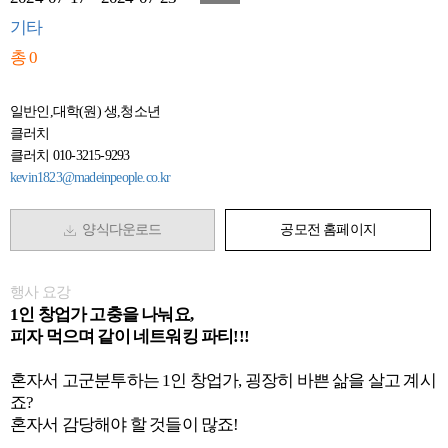
기타
총 0
일반인,대학(원) 생,청소년
클러치
클러치 010-3215-9293
kevin1823@madeinpeople.co.kr
양식다운로드
공모전 홈페이지
행사 요강
1인 창업가 고충을 나눠요,
피자 먹으며 같이 네트워킹 파티!!!
혼자서 고군분투하는 1인 창업가, 굉장히 바쁜 삶을 살고 계시
죠?
혼자서 감당해야 할 것들이 많죠!