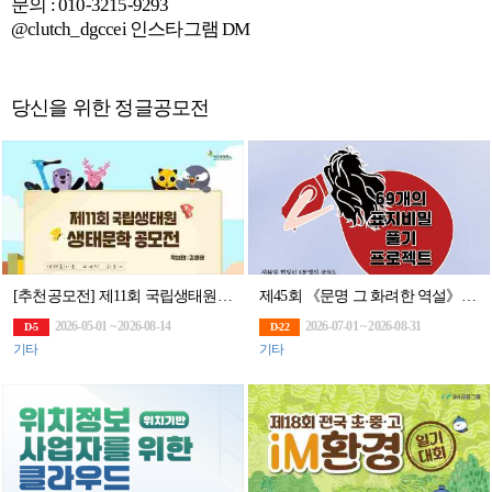
문의 : 010-3215-9293
@clutch_dgccei 인스타그램 DM
당신을 위한 정글공모전
[추천공모전] 제11회 국립생태원 생태문학 공모전 (~8.14)
제45회 《문명 그 화려한 역설》 69개의 표지비밀 풀기 프로젝트 공모 (1억고료 문학상
2026-05-01 ~ 2026-08-14
2026-07-01 ~ 2026-08-31
D-5
D-22
기타
기타