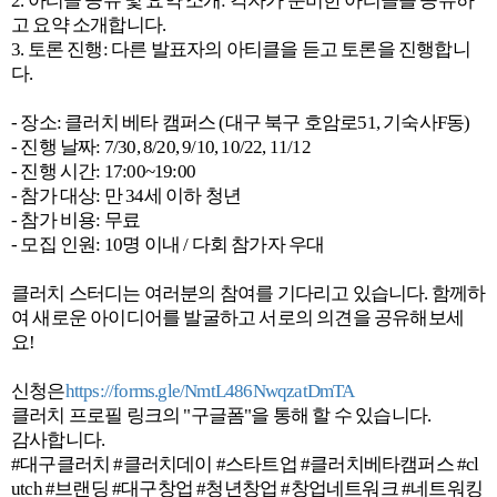
2. 아티클 공유 및 요약 소개: 각자가 준비한 아티클을 공유하
고 요약 소개합니다.
3. 토론 진행: 다른 발표자의 아티클을 듣고 토론을 진행합니
다.
- 장소: 클러치 베타 캠퍼스 (대구 북구 호암로51, 기숙사F동)
- 진행 날짜: 7/30, 8/20, 9/10, 10/22, 11/12
- 진행 시간: 17:00~19:00
- 참가 대상: 만 34세 이하 청년
- 참가 비용: 무료
- 모집 인원: 10명 이내 / 다회 참가자 우대
클러치 스터디는 여러분의 참여를 기다리고 있습니다. 함께하
여 새로운 아이디어를 발굴하고 서로의 의견을 공유해보세
요!
신청은
https://forms.gle/NmtL486NwqzatDmTA
클러치 프로필 링크의 "구글폼"을 통해 할 수 있습니다.
감사합니다.
#대구클러치 #클러치데이 #스타트업 #클러치베타캠퍼스 #cl
utch #브랜딩 #대구창업 #청년창업 #창업네트워크 #네트워킹