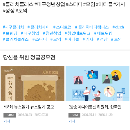
#클러치클래스 #대구청년창업 #스터디 #모임 #아티클 #기사
#성장 #토의
#대구클러치
# 클러치데이
# 스타트업
# 클러치베타캠퍼스
# clutch
# 브랜딩
# 대구창업
# 청년창업
# 창업네트워크
# 네트워킹
# 클러치클래스
# 스터디
# 모임
# 아티클
# 기사
# 성장
# 토의
당신을 위한 정글공모전
제8회 뉴스읽기 뉴스일기 공모전 뉴스일기장 배포(~27/7/31)
[방송미디어통신위원회, 한국인터넷진흥원]2026 위치정보 맞춤형 컨설팅 참여기업 모집(상시)
2026-08-03 ~ 2027-07-31
2026-05-11 ~ 2026-11-30
D-11M
D-3M
기타
기타