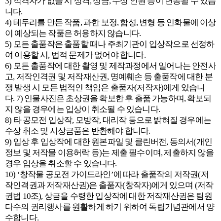
3) 적격자가 없을 시 상격, 상금, 수상 인원 등이 변동될 수 있습
니다.
4) 테두리를 만든 작품, 과한 보정, 합성, 변형 등 인화물에 이상
이 예상되는 작품은 허용하지 않습니다.
5) 모든 출품작은 출품할 때나 주최기관이 입상작으로 선정하
여 이용할 시, 법적 문제가 없어야 합니다.
6) 모든 출품작에 대한 촬영 및 제작과정에서 일어나는 안전사
고, 저작인격권 및 저작재산권, 명예훼손 등 출품작에 대한 분
쟁 발생 시 모든 법적인 책임은 출품자(저작자)에게 있습니
다. 7) 인물사진은 초상권을 확보한 후 출품 가능하며, 확보되
지 않을 경우에는 입상이 취소될 수 있습니다.
8) 타 공모전 입상작, 모방작, 대리작 등으로 밝혀질 경우에는
수상 취소 및 시상금품은 반환해야 합니다.
9) 입상 후 입상작에 대한 원본파일 및 클린버전, 동의서(개인
정보 및 저작물 이용허락 등)는 제출 필수이며, 제출하지 않을
경우 입상을 취소할 수 있습니다.
10) ‘창작물 공모전 가이드라인’에 따라 출품작의 저작권(저
작인격권과 저작재산권)은 출품자(창작자)에게 있으며 (저작
권법 10조), 상금을 수령한 입상작에 대한 저작재산권은 팀원
다수의 권리행사를 원활하게 하기 위하여 독립기념관에서 양
수합니다.