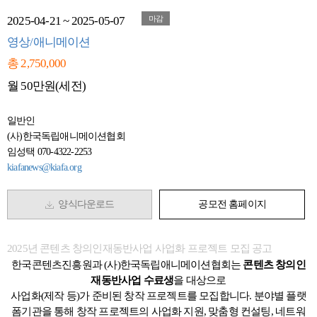
2025-04-21 ~ 2025-05-07
마감
영상/애니메이션
총 2,750,000
월 50만원(세전)
일반인
(사)한국독립애니메이션협회
임성택 070-4322-2253
kiafanews@kiafa.org
양식다운로드
공모전 홈페이지
2025년 콘텐츠 창의인재동반사업 사업화 프로젝트 모집 공고
한국콘텐츠진흥원과
(
사
)
한국독립애니메이션협회는
콘텐츠 창의인
재동반사업
수료생
을 대상으로
사업화
(
제작 등
)
가 준비된 창작 프로젝트를 모집합니다
.
분야별 플랫
폼기관을 통해 창작 프로젝트의 사업화 지원
,
맞춤형 컨설팅
,
네트워