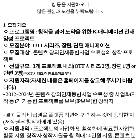
킹 등을 지원하오니
많은 관심과 도전을 부탁드립니다
.
1.
모집 개요
ㅇ
프로그램명
:
창작을 넘어 도약을 위한
K-
애니메이션 인재
양성 프로젝트
ㅇ
모집분야
:
OTT
시리즈
,
장편
,
단편 애니메이션
ㅇ
모집대상
:
콘텐츠 창의인재동반사업 수료생의 창작 프로
젝트
ㅇ
선발규모
:
3
개 프로젝트 내외
(OTT
시리즈
2
명
,
장편
1
명
or
단편
3
명
)
*OTT
시리즈
,
장편 프로젝트 우대
ㅇ
지원자격
(
자세한 내용은 홈페이지를 참고해 주시기 바랍
니다
.)
- 2012~2024
년 콘텐츠 창의인재동반사업 수료생 중 사업화
(
제
작 등
)
가 가능한 프로젝트를 보유
(IP
보유
)
한 창작자
-
결과물의 배급권을 플랫폼 기관에 귀속하는 것에 동의한 자
.
(
저작권은 창작자에게 있음
)
ㅇ
지원내역
:
프
로젝트의 사업화 및 활성화에 필요한 사업화
활동 지원
,
창작자 창작지원금 월 최대
50
만원 지원
,
콘텐츠 분