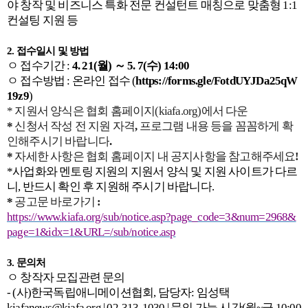
야 창작 및 비즈니스 특화 전문 컨설턴트 매칭으로 맞춤형
1:1
컨설팅 지원 등
2.
접수일시 및 방법
ㅇ
접수기간
:
4. 21(
월
)
～
5
. 7(
수
) 14:00
ㅇ
접수방법
:
온라인 접수
(
https://forms.gle/FotdUYJDa25qW
19z9
)
*
지원서 양식은 협회 홈페이지
(kiafa.org)
에서 다운
*
신청서 작성 전 지원 자격
,
프로그램 내용 등을 꼼꼼하게 확
인해주시기 바랍니다
.
*
자세한 사항은 협회 홈페이지 내 공지사항을 참고해주세요
!
*
사업화와 멘토링 지원의 지원서 양식 및 지원 사이트가 다르
니
,
반드시 확인 후 지원해 주시기 바랍니다
.
*
공고문 바로가기
:
https://www.kiafa.org/sub/notice.asp?page_code=3&num=2968&
page=1&idx=1&URL=/sub/notice.asp
3.
문의처
ㅇ
창작자 모집관련 문의
- (
사
)
한국독립애니메이션협회
,
담당자
:
임성택
kiafanews@kiafa.org | 02-313-1030 |
문의 가능 시간
(
월
~
금
10:00