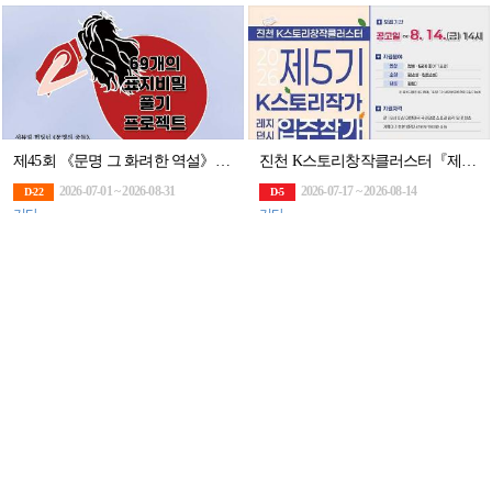
제45회 《문명 그 화려한 역설》 69개의 표지비밀 풀기 프로젝트 공모 (1억고료 문학상
진천 K스토리창작클러스터『제5기 K스토리작가 레지던시 입주작가』(~8/14)
2026-07-01 ~ 2026-08-31
2026-07-17 ~ 2026-08-14
D-22
D-5
기타
기타
[굿네이버스] 내 시간에 딱 맞춘 환경챌린지! 온리원어스 9기 모집! (~8/31)
제3회 전국 K스토리 공모전(~10/1)
2026-08-03 ~ 2026-08-31
2026-09-14 ~ 2026-10-01
D-22
D-1M
대외활동
기타