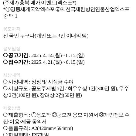
(주제2) 충북 메가 이벤트(엑스포*)
*①영동세계국악엑스포 ②제천국제한방천연물산업엑스포
중 택 1
응모자격
전 국민 누구나(개인 또는 3인 이내의 팀)
응모일정
❍ 공고기간
: 2025. 4. 14.(월) ~ 6. 15.(일)
❍ 접수기간
: 2025. 4. 21.(월) ~ 6. 15.(일)
시상내역
❍ 시상내역 : 상장 및 시상금 수여
❍ 시상규모 : 공모주제별 5건 / 최우수상 1건(300만 원), 우수
상 2건(100만 원), 장려상 2건(50만 원)
제출방법
❍ 제출항목 : ①응모작 ②공모전 응모 지원서 ③개인정보 수
집·이용·제공 동의서
❍ 출품규격 : A2(420mm×594mm)
❍ 파일형태 : JPG파일