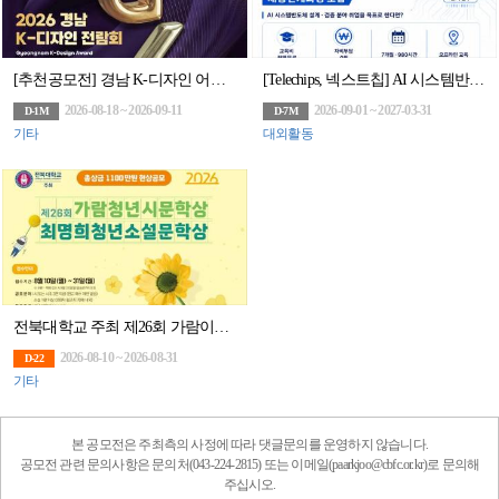
[추천공모전] 경남 K-디자인 어워드(~9/11)
[Telechips, 넥스트칩] AI 시스템반도체 설계(2기)(구 하만 세미콘아카데미, 팹리스협회회원사 채용연계과정)
2026-08-18 ~ 2026-09-11
2026-09-01 ~ 2027-03-31
D-1M
D-7M
기타
대외활동
전북대학교 주최 제26회 가람이병기청년시문학상․최명희청년소설 문학상
2026-08-10 ~ 2026-08-31
D-22
기타
본 공모전은 주최측의 사정에 따라 댓글문의를 운영하지 않습니다.
공모전 관련 문의사항은 문의처(043-224-2815) 또는 이메일(paarkjoo@cbfc.or.kr)로 문의해
주십시오.