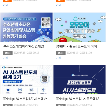
2026-08-10 ~ 2026-08-31
2026-04-06 ~ 2026-08-28
D-22
D-19
기타
기타
2026 조선해양미래혁신인재양성센터사업 실습 프로젝트 2차 교육
[추천대외활동] 모두모아 아이코스 기기회수 캠페인
2026-07-28 ~ 2026-09-15
2026-02-13 ~ 2026-11-30
D-1M
D-3M
기타
기타
[Telechips, 넥스트칩] AI 시스템반도체 설계(2기)(구 하만 세미콘아카데미, 팹리스협회회원사 채용연계과정)
[Telechips, 넥스트칩, 자율주행] AI 시스템반도체 SW개발자 (2기)채용연계과정
2026-09-01 ~ 2027-03-31
2026-05-27 ~ 2026-12-16
D-7M
D-4M