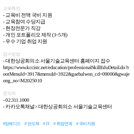
교육특전
- 교육비 전액 국비 지원
- 교육참여 수당지급
- 현장전문가 직강
- 개인 포트폴리오 제작 (3~5개)
- 우수 기업 취업 지원
접수방법
- 대한상공회의소 서울기술교육센터 홈페이지 접수
https://www.kccistc.net/education/professionalSkillEduDetail.do?r
ootMenuId=3917&menuId=3922&gaebalwon_cd=09000&gwaje
ong_no=M2025010
문의처
- 02.311.1000
- 카카오톡채널> 대한상공회의소 서울기술교육센터
#임베디드
# 반도체
# IT
# 취업연계
# 국비지원