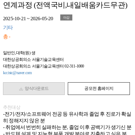
연계과정 (전액국비,내일배움카드무관)
2025-10-21 ~ 2026-05-20
마감
기타
총 -
일반인,대학(원) 생
대한상공회의소 서울기술교육센터
대한상공회의소 서울기술교육센터 02-311-1000
kccistc@naver.com
양식다운로드
공모전 홈페이지
추천대상
-전기/전자/소프트웨어 전공 등 유사학과 졸업 후 진로가 확실
히 정해지지 않은 분
- 취업에서 번번히 실패하는 분, 졸업 이후 공백기가 생기신 분
- 반도체 설계 및 지능형 부품 개발 분야로 진출하고 싶은 분