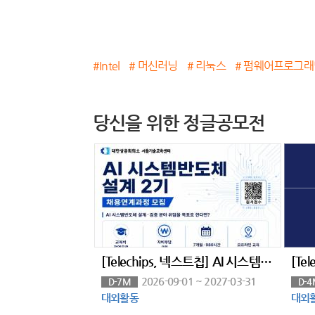
#Intel
# 머신러닝
# 리눅스
# 펌웨어프로그래
당신을 위한 정글공모전
[Telechips, 넥스트칩] AI 시스템반도체 설계(2기)(구 하만 세미콘아카데미, 팹리스협회회원사 채용연계과정)
2026-09-01 ~ 2027-03-31
D-7M
D-4
대외활동
대외