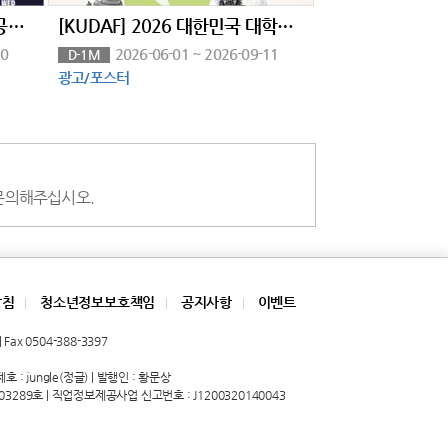
2026년 군 인권 홍보콘텐츠 공모전(~9/30)
[KUDAF] 2026 대한민국 대학생 디지털 광고제
30
2026-06-01 ~ 2026-09-11
D-1M
광고/포스터
로 문의해주십시오.
방침
청소년정보보호책임
공지사항
이벤트
|
|
|
Fax 0504-388-3397
 : jungle(정글) | 발행인 : 황문상
03289호 | 직업정보제공사업 신고번호 : J1200320140043