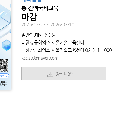
총
전액국비교육
마감
2025-12-23
~
2026-07-10
일반인,대학(원) 생
대한상공회의소 서울기술교육센터
대한상공회의소 서울기술교육센터
02-311-1000
kccistc@naver.com
양식다운로드