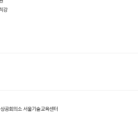
원
 직강
대한상공회의소 서울기술교육센터