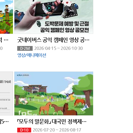
2026 우리 농산물 과채류 매력 알리기 콘텐츠 공모전
굿네이버스 공익 캠페인 영상 공모전
30
2026-04-15 ~ 2026-10-30
D-2M
영상/애니메이션
진천 K스토리창작클러스터『제5기 K스토리작가 레지던시 입주작가』(~8/14)
「모두의 말문화」 대국민 정책제안(~8/17)
2026-07-20 ~ 2026-08-17
D-10