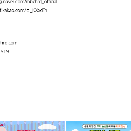
og.naver.com/mbchrd_official
pf.kakao.com/ㅁ_KXxdTn
-hrd.com
4519