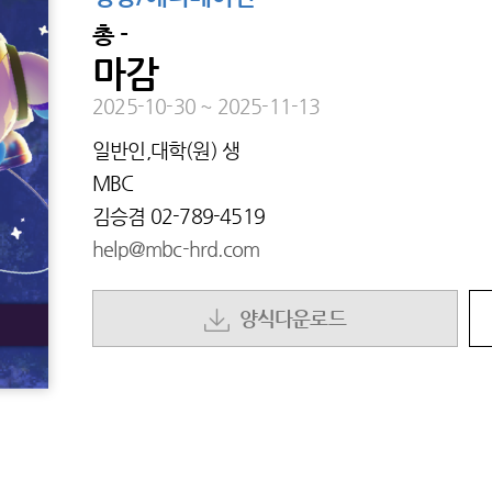
총
-
마감
2025-10-30
~
2025-11-13
일반인,대학(원) 생
MBC
김승겸
02-789-4519
help@mbc-hrd.com
양식다운로드