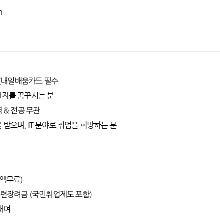
m
생 (내일배움카드 필수
발자를 꿈꾸시는 분
력 & 전공 무관
 받으며, IT 분야로 취업을 희망하는 분
전액무료)
 훈련장려금 (국민취업제도 포함)
대여