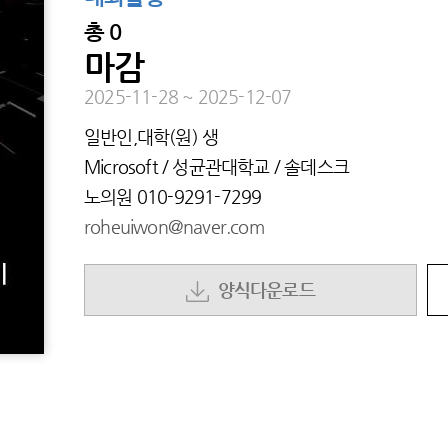
총
0
마감
2025-11-28
~
2025-12-07
일반인,대학(원) 생
Microsoft / 성균관대학교 / 솔데스크
노의원
010-9291-7299
roheuiwon@naver.com
양식다운로드