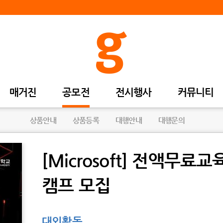
매거진
공모전
전시행사
커뮤니티
상품안내
상품등록
대행안내
대행문의
[Microsoft] 전액무료
캠프 모집
대외활동