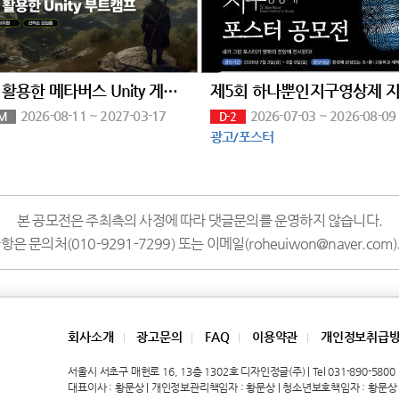
AI를 활용한 메타버스 Unity 게임 부트캠프
2026-08-11 ~ 2027-03-17
2026-07-03 ~ 2026-08-09
M
D-2
광고/포스터
본 공모전은 주최측의 사정에 따라 댓글문의를 운영하지 않습니다.
은 문의처(010-9291-7299) 또는 이메일(roheuiwon@naver.co
회사소개
광고문의
FAQ
이용약관
개인정보취급
|
|
|
|
서울시 서초구 매헌로 16, 13층 1302호 디자인정글(주) | Tel 031-890-5800 | 
대표이사 : 황문상 | 개인정보관리책임자 : 황문상 | 청소년보호책임자 : 황문상