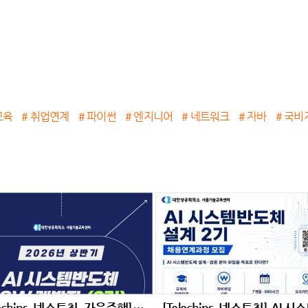
교육
# 취업연계
# 파이썬
# 엔지니어
# 네트워크
# 자바
# 국비
[Telechips, 넥스트칩, 자율주행] AI 시스템반도체 SW개발자 (2기)채용연계과정