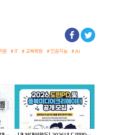
지원
# IT
# 교육학원
# 인공지능
# AI
[Telechips, 넥스트칩] AI 시스템반도체 설계(2기)(구 하만 세미콘아카데미, 팹리스협회회원사 채용연계과정)
[추천대외활동] 2026년 도민PD 및 충북미디어크리에이터 (~02.11.수 14시까지)