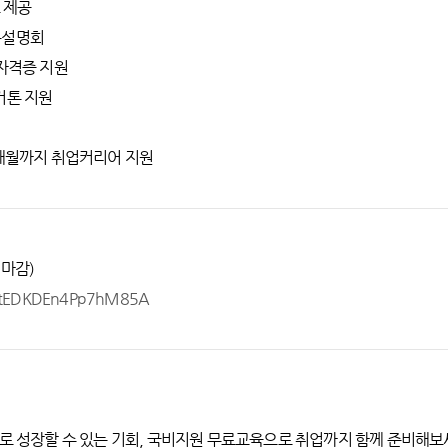
스 제공
채용설명회
0 자격증 지원
커톤 지원
6개월까지 취업커리어 지원
 마감)
e/XtEDKDEn4Pp7hM85A
어로 성장할 수 있는 기회, 국비지원 무료교육으로 취업까지 함께 준비해보