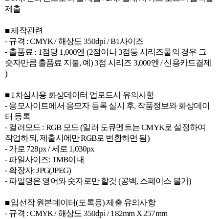
제출
■ 제작관련
- 규격 : CMYK / 해상도 350dpi / B1사이즈
- 출품료 : 1점당 1,000엔 (2점이나 3점등 시리즈물의 경우 그
숫자만큼 출품료 지불, 예) 3점 시리즈 3,000엔 / 신용카드결제
)
■ 1차심사용 화상데이터 업로드시 유의사항
- 응모사이트에서 응모자 등록 실시 후, 작품정보와 화상데이
터 등록
- 컬러모드 : RGB 모드 (일러 도큐멘트는 CMYK로 설정하여
작업하되, 제출시에만 RGB로 변환하면 됨)
- 가로 728px / 세로 1,030px
- 파일사이즈: 1MB이내
- 확장자: JPG(JPEG)
- 파일명은 영어와 숫자로만 할것 (공백, 스페이스 불가)
■ 입선작 원본데이터(도록용) 제출 유의사항
- 규격 : CMYK / 해상도 350dpi / 182mm X 257mm