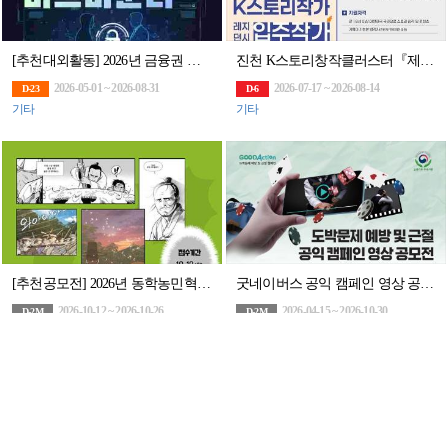
[추천대외활동] 2026년 금융권 버그바운티 (~8/31)
진천 K스토리창작클러스터『제5기 K스토리작가 레지던시 입주작가』(~8/14)
2026-05-01 ~ 2026-08-31
2026-07-17 ~ 2026-08-14
D-23
D-6
기타
기타
[추천공모전] 2026년 동학농민혁명 웹툰 공모전(~10/26)
굿네이버스 공익 캠페인 영상 공모전
2026-10-12 ~ 2026-10-26
2026-04-15 ~ 2026-10-30
D-2M
D-2M
일러스트/만화
영상/애니메이션