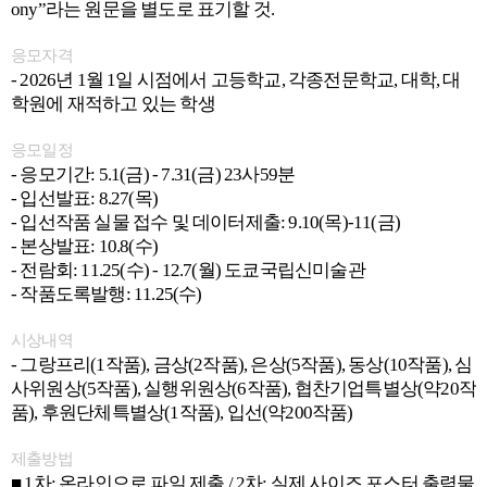
ony”라는 원문을 별도로 표기할 것.
응모자격
- 2026년 1월 1일 시점에서 고등학교, 각종전문학교, 대학, 대
학원에 재적하고 있는 학생
응모일정
- 응모기간: 5.1(금) - 7.31(금) 23사59분
- 입선발표: 8.27(목)
- 입선작품 실물 접수 및 데이터제출: 9.10(목)-11(금)
- 본상발표: 10.8(수)
- 전람회: 11.25(수) - 12.7(월) 도쿄국립신미술관
- 작품도록발행: 11.25(수)
시상내역
- 그랑프리(1작품), 금상(2작품), 은상(5작품), 동상(10작품), 심
사위원상(5작품), 실행위원상(6작품), 협찬기업특별상(약20작
품), 후원단체특별상(1작품), 입선(약200작품)
제출방법
■ 1차: 온라인으로 파일 제출 / 2차: 실제 사이즈 포스터 출력물