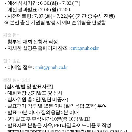
- 예선 심사기간 : 6. 30.(화) ~ 7. 03.(금)
- 예선 결과발표 : 7. 06.(월) 12:00
- 사전멘토링 : 7. 07.(화) ~ 7. 22.(수) (기간 중 수시 진행)
※ 본선 출전 기권팀 발생 시 예비순위팀을 편성함
제출 형식
- 첨부된 대회 신청서 작성
- 자세한 설명은 홈페이지 참조 :
cmit.pnuh.or.kr
접수 방법
- 이메일 접수 :
cmit@pnuh.co.kr
본선 심사 방법
[심사방법 및 발표자료]
- 대회현장 공개발표 및 심사
- 심사위원 총 5인(명단 비공개)
- 발표평가 각 팀별 15분 이내(질의응답 포함) 부여
- 발표 10분 이내 / 질의응답 5분 이내
- 3팀 발표 후 휴식시간 10분(총 10팀 발표)
- 발표자료 분량은 자유, PPT파일 와이드비율로 작성
- PPT파일과 PDF파일(변환) 각 2개 제출(본선 2일차 오전 8시