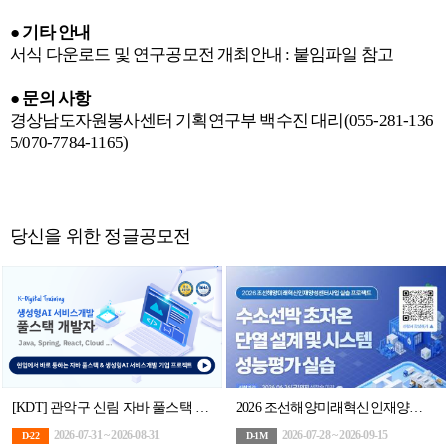
●
기타 안내
서식 다운로드 및 연구공모전 개최안내
:
붙임파일 참고
●
문의 사항
경상남도자원봉사센터 기획연구부 백수진 대리
(055-281-136
5/070-7784-1165)
당신을 위한 정글공모전
[KDT] 관악구 신림 자바 풀스택 & 생성형AI 서비스개발 기업 프로젝트 완성 과정 6기 훈련생 모집
2026 조선해양미래혁신인재양성센터사업 실습 프로젝트 2차 교육
2026-07-31 ~ 2026-08-31
2026-07-28 ~ 2026-09-15
D-22
D-1M