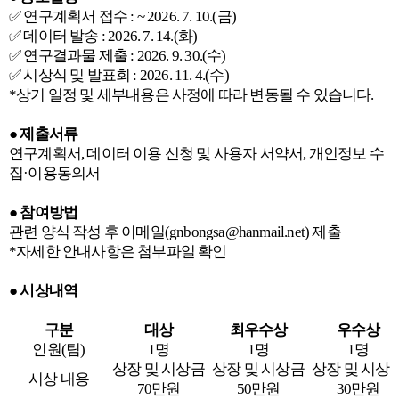
✅
연구계획서 접수
: ~ 2026. 7. 10.(
금
)
✅
데이터 발송
: 2026. 7. 14.(
화
)
✅
연구결과물 제출
: 2026. 9. 30.(
수
)
✅
시상식 및 발표회
: 2026. 11. 4.(
수
)
*
상기 일정 및 세부내용은 사정에 따라 변동될 수 있습니다
.
●
제출서류
연구계획서
,
데이터 이용 신청 및 사용자 서약서
,
개인정보 수
집
·
이용동의서
●
참여방법
관련 양식 작성 후 이메일
(gnbongsa@hanmail.net)
제출
*
자세한 안내사항은 첨부파일 확인
●
시상내역
구분
대상
최우수상
우수상
인원
(
팀
)
1
명
1
명
1
명
상장 및 시상금
상장 및 시상금
상장 및 시상
시상 내용
70
만원
50
만원
30
만원