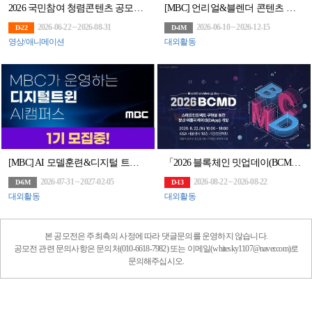
2026 국민참여 청렴콘텐츠 공모전(~8/31)
[MBC] 언리얼&블렌더 콘텐츠 전문가 과정 6기 모집 (~6/10)
2026-06-22 ~ 2026-08-31
2026-06-10 ~ 2026-12-15
D-22
D-4M
영상/애니메이션
대외활동
[MBC] AI 모델훈련&디지털 트윈 아카데미 모집(~7/31)
「2026 블록체인 밋업데이(BCMD)」 18회차 교육생 모집
2026-07-31 ~ 2027-02-05
2026-08-22 ~ 2026-08-22
D-6M
D-13
대외활동
대외활동
본 공모전은 주최측의 사정에 따라 댓글문의를 운영하지 않습니다.
공모전 관련 문의사항은 문의처(010-6618-7982) 또는 이메일(whitesky1107@naver.com)로
문의해주십시오.