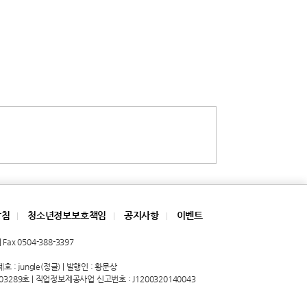
방침
청소년정보보호책임
공지사항
이벤트
|
|
|
Fax 0504-388-3397
 : jungle(정글) | 발행인 : 황문상
03289호 | 직업정보제공사업 신고번호 : J1200320140043