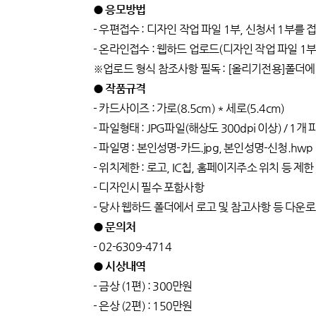
● 응모방법
- 우편접수 : 디자인 작업 파일 1부, 신청서 1부
- 온라인접수 : 웹하드 업로드(디자인 작업 파일 1부
※업로드 형식 참조사항 필독 : [올리기전용]폴더에만 업로드 (
● 작품규격
- 카드사이즈 : 가로(8.5cm) * 세로(5.4cm)
- 파일형태 : JPG파일(해상도 300dpi 이상) / 1
- 파일명 : 본인성명-카드.jpg, 본인성명-신청.hwp
- 위치제한 : 로고, IC칩, 홈페이지주소 위치 등 제한
- 디자인시 필수 포함사항
- 당사 웹하드 폴더에서 로고 및 참고사항 등 다운
● 문의처
- 02-6309-4714
● 시상내역
- 금상 (1편) : 300만원
- 은상 (2편) : 150만원