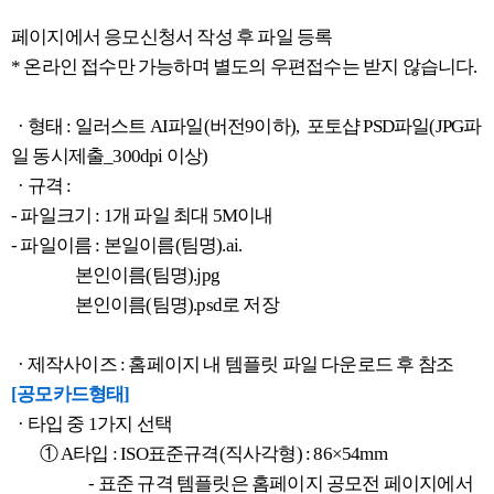
페이지에서 응모신청서 작성 후 파일 등록
* 온라인 접수만 가능하며 별도의 우편접수는 받지 않습니다.
· 형태 : 일러스트 AI파일(버전9이하), 포토샵 PSD파일(JPG파
일 동시제출_300dpi 이상)
· 규격 :
- 파일크기 : 1개 파일 최대 5M이내
- 파일이름 : 본일이름(팀명).ai.
본인이름(팀명).jpg
본인이름(팀명).psd로 저장
· 제작사이즈 : 홈페이지 내 템플릿 파일 다운로드 후 참조
[공모카드형태]
· 타입 중 1가지 선택
① A타입 : ISO표준규격(직사각형) : 86×54mm
- 표준 규격 템플릿은 홈페이지 공모전 페이지에서