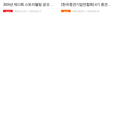
2026년 제12회 스토리텔링 공모전 <일상 속의 장애인>
[한국중견기업연합회] 4기 중견기업 홍보 서포터즈 ‘중견기업(UP) 플러스 크루’ 모집
2026-07-01 ~ 2026-08-21
2026-08-05 ~ 2026-08-26
D-13
D-18
기타
대외활동
전북대학교 주최 제26회 가람이병기청년시문학상․최명희청년소설 문학상
2026-08-10 ~ 2026-08-31
D-23
기타
본 공모전은 주최측의 사정에 따라 댓글문의를 운영하지 않습니다.
공모전 관련 문의사항은 문의처(051-712-7864) 또는 이메일(leo1980@mybi.co.kr)로 문의
해주십시오.