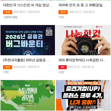
대한민국 가스안전 AI 게임·영상 공모전(~9/3)
제18회 전국 초·중·고 iM환경일기 대회(~8/31)
2026-08-03 ~ 2026-09-03
2026-04-13 ~ 2026-08-31
D-26
D-23
그래픽/게임
기타
[추천대외활동] 2026년 금융권 버그바운티 (~8/31)
2026 롯데장학재단 사회공헌 사진 공모전 '나눔한컷'
2026-05-01 ~ 2026-08-31
2026-07-01 ~ 2026-08-16
D-23
D-8
기타
사진