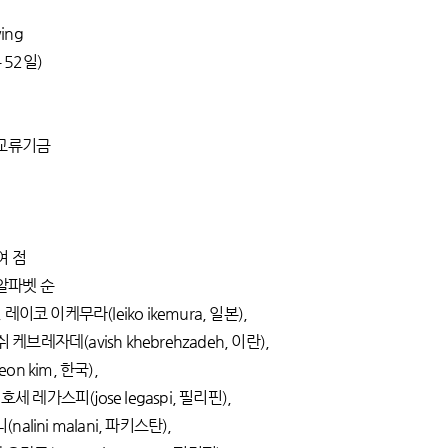
ing
 52일)
제교류기금
여 점
 알파벳 순
이코 이케무라(leiko ikemura, 일본),
레자데(avish khebrehzadeh, 이란),
n kim, 한국),
세 레가스피(jose legaspi, 필리핀),
lini malani, 파키스탄),