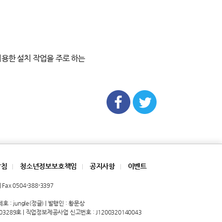
을 이용한 설치 작업을 주로 하는
방침
청소년정보보호책임
공지사항
이벤트
|
|
|
Fax 0504-388-3397
 : jungle(정글) | 발행인 : 황문상
03289호 | 직업정보제공사업 신고번호 : J1200320140043