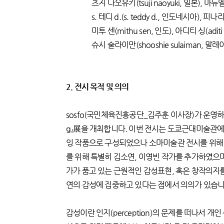
츠지 나오유키(tsuji naoyuki, 일본), 마뉴엘 
s. 테디 d.(s. teddy d., 인도네시아), 피나리 산피
미투 센(mithu sen, 인도), 아디티 싱(aditi s
슈시 술라이만(shooshie sulaiman, 말레이시
2. 전시 목적 및 의의
sosfo(국민체육진흥공단_김주훈 이사장)가 운영하는 
g』展을 개최합니다. 이번 전시는 도쿄근대미술관에
잉 작품으로 구성되었으나 소마미술관 전시를 위해 
를 위해 특별히 김소연, 이영빈 작가를 추가하였으
가가 품고 있는 근원적인 감성표현, 혹은 창작의지를
연의 감성에 집중하고 있다는 점에서 의의가 있습니
감성이란 인지(perception)의 문제를 떠나서 개