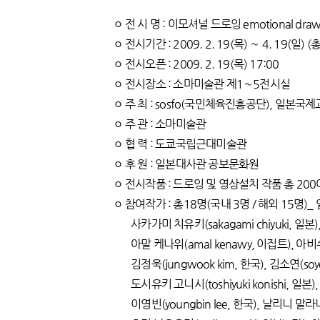
ㅇ 전 시 명 : 이모셔널 드로잉 emotional draw
ㅇ 전시기간 : 2009. 2. 19(목) ∼ 4. 19(일) (총
ㅇ 전시오픈 : 2009. 2. 19(목) 17:00
ㅇ 전시장소 : 소마미술관 제1∼5전시실
ㅇ 주 최 : sosfo(국민체육진흥공단), 일본국
ㅇ 주 관 : 소마미술관
ㅇ 협 력 : 도쿄국립근대미술관
ㅇ 후 원 : 일본대사관 공보문화원
ㅇ 전시작품 : 드로잉 및 영상설치 작품 총 200
ㅇ 참여작가 : 총18명(국내 3명 / 해외 15명)_
사카가미 치유키(sakagami chiyuki, 일본), 레
아말 케나위(amal kenawy, 이집트), 아비쉬 케브
김정욱(jungwook kim, 한국), 김소연(soyeo
도시유키 고니시(toshiyuki konishi, 일본), 호
이영빈(youngbin lee, 한국), 날리니 말라니(na