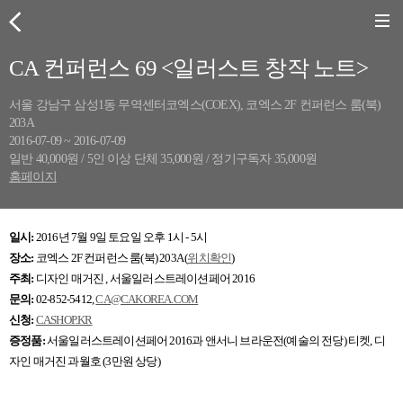
CA 컨퍼런스 69 <일러스트 창작 노트>
서울 강남구 삼성1동 무역센터코엑스(COEX), 코엑스 2F 컨퍼런스 룸(북)
203A
2016-07-09 ~ 2016-07-09
일반 40,000원 / 5인 이상 단체 35,000원 / 정기구독자 35,000원
홈페이지
일시:
2016년 7월 9일 토요일 오후 1시 - 5시
장소:
코엑스 2F 컨퍼런스 룸(북) 203A (
위치확인
)
주최:
디자인 매거진
, 서울일러스트레이션페어 2016
문의:
02-852-5412,
CA@CAKOREA.COM
신청:
CASHOP.KR
증정품:
서울일러스트레이션페어 2016과 앤서니 브라운전(예술의 전당) 티켓, 디
자인 매거진
과월호 (3만원 상당)