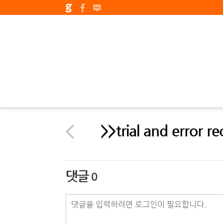
>>trial and error r
댓글
0