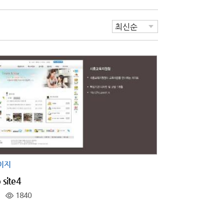
이지
 site4
1840