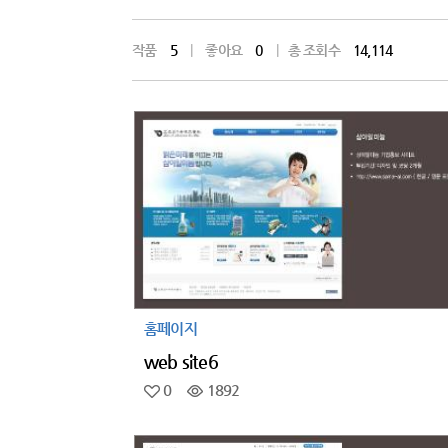
작품
5
|
좋아요
0
|
총 조회수
14,114
홈페이지
web site6
0
1892