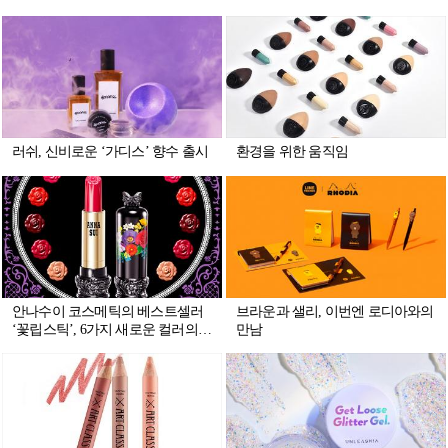
러쉬, 신비로운 ‘가디스’ 향수 출시
환경을 위한 움직임
안나수이 코스메틱의 베스트셀러
브라운과 샐리, 이번엔 로디아와의
‘꽃립스틱’, 6가지 새로운 컬러의
만남
‘F라인’ 출시