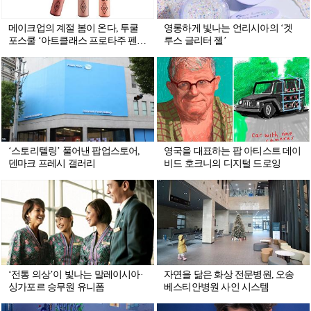
메이크업의 계절 봄이 온다, 투쿨
영롱하게 빛나는 언리시아의 ‘겟
포스쿨 ‘아트클래스 프로타주 펜
루스 글리터 젤’
슬’
‘스토리텔링’ 풀어낸 팝업스토어,
영국을 대표하는 팝 아티스트 데이
덴마크 프레시 갤러리
비드 호크니의 디지털 드로잉
‘전통 의상’이 빛나는 말레이시아·
자연을 닮은 화상 전문병원, 오송
싱가포르 승무원 유니폼
베스티안병원 사인 시스템