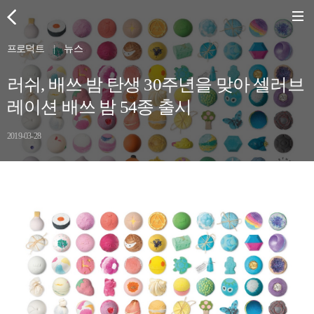
프로덕트
|
뉴스
러쉬, 배쓰 밤 탄생 30주년을 맞아 셀러브
레이션 배쓰 밤 54종 출시
2019-03-28