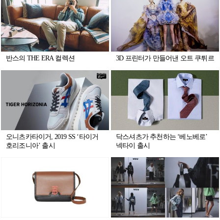
반스의 THE ERA 컬렉션
3D 프린터가 만들어낸 오트 쿠튀르
오니츠카타이거, 2019 SS ‘타이거
닥스셔츠가 추천하는 ‘베노베로’
호리조니아’ 출시
넥타이 출시