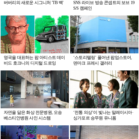
버버리의 새로운 시그니처 'TB 백'
SNS 라이브 방송 콘셉트의 보브 19
S/S 캠페인
영국을 대표하는 팝 아티스트 데이
‘스토리텔링’ 풀어낸 팝업스토어,
비드 호크니의 디지털 드로잉
덴마크 프레시 갤러리
자연을 닮은 화상 전문병원, 오송
‘전통 의상’이 빛나는 말레이시아·
베스티안병원 사인 시스템
싱가포르 승무원 유니폼