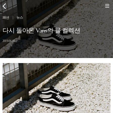
패션
|
뉴스
다시 돌아온 Vans의 뮬 컬렉션
2019-04-10