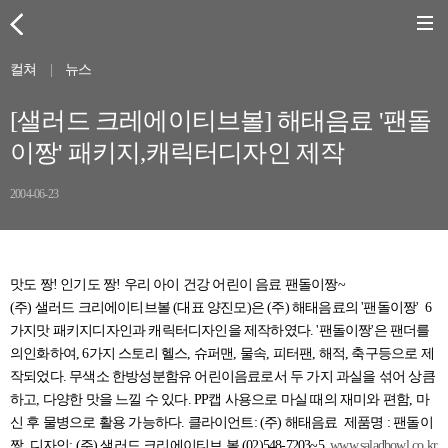
컬쳐
|
뉴스
[샐러드 크레에이티브볼] 해태음료 '팬돌
이짱' 패키지,캐릭터디자인 제작
2004-06-23
맛도 짱! 인기도 짱! 우리 아이 건강 어린이 음료 팬돌이짱~
(주) 샐러드 크리에이티브볼 (대표 양진모)은 (주) 해태음료의 '팬돌이짱' 6
가지맛 패키지디자인과 캐릭터디자인을 제작하였다. '팬돌이짱'은 팬더를
의인화하여, 6가지 스토리 헬스, 슈퍼맨, 물속, 피터팬, 해적, 축구등으로 제
작되었다. 무색소 한방성분함유 어린이음료로서 두 가지 과실을 섞어 상큼
하고, 다양한 맛을 느낄 수 있다. PP캡 사용으로 마실 때의 재미와 편함, 마
신 후 물병으로 활용 가능하다. 클라이언트: (주) 해태음료 제품명 : 팬돌이
짱 디자인: (주) 샐러드 크리에이티브 볼 (02)548-7203~5
www.saladbowl.co.kr