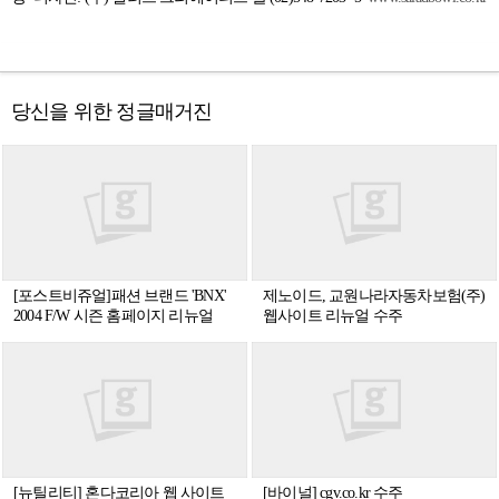
당신을 위한 정글매거진
[포스트비쥬얼]패션 브랜드 'BNX'
제노이드, 교원나라자동차보험(주)
2004 F/W 시즌 홈페이지 리뉴얼
웹사이트 리뉴얼 수주
[뉴틸리티] 혼다코리아 웹 사이트
[바이널] cgv.co.kr 수주