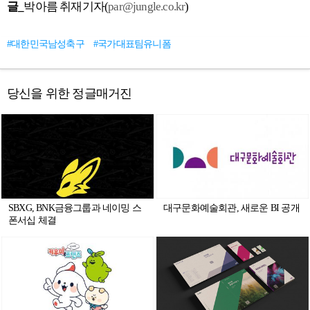
글_
박아름 취재기자(
par@jungle.co.kr
)
#대한민국남성축구
#국가대표팀유니폼
당신을 위한 정글매거진
SBXG, BNK금융그룹과 네이밍 스
대구문화예술회관, 새로운 BI 공개
폰서십 체결