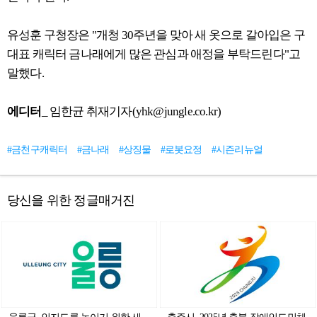
유성훈 구청장은 "개청 30주년을 맞아 새 옷으로 갈아입은 구
대표 캐릭터 금나래에게 많은 관심과 애정을 부탁드린다"고
말했다.
에디터
_ 임한균 취재기자(yhk@jungle.co.kr)
#금천구캐릭터
#금나래
#상징물
#로봇요정
#시즌리뉴얼
당신을 위한 정글매거진