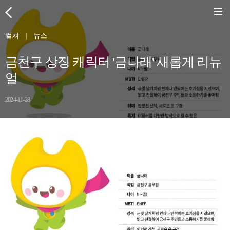
컬쳐
|
뉴스
금천구 상징 캐릭터 '금나래' 새롭게 리뉴
얼
2024-11-28