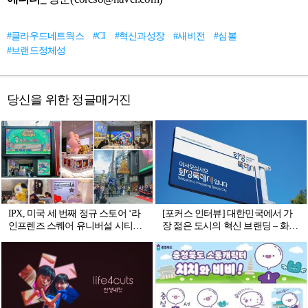
#클라우드네트웍스
#CI
#혁신과성장
#새비전
#심볼
#브랜드정체성
당신을 위한 정글매거진
IPX, 미국 세 번째 정규 스토어 ‘라
[포커스 인터뷰] 대한민국에서 가
인프렌즈 스퀘어 유니버설 시티워
장 젊은 도시의 혁신 브랜딩 – 화성
크 할리우드 스토어’ 오픈
특례시 BI의 디자인 철학과 미래 비
전