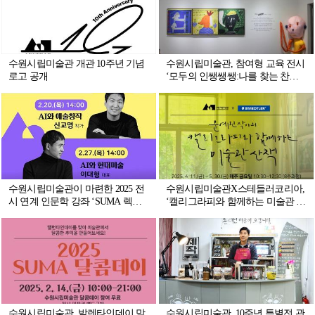
수원시립미술관 개관 10주년 기념
수원시립미술관, 참여형 교육 전시
로고 공개
‘모두의 인쌩쌩쌩:나를 찾는 찬란
한 조각’ 개최
수원시립미술관이 마련한 2025 전
수원시립미술관X스테들러코리아,
시 연계 인문학 강좌 ‘SUMA 렉쳐:
‘캘리그라피와 함께하는 미술관 산
AI와 현대미술’
책’ 참가자 모집
수원시립미술관, 발렌타인데이 맞
수원시립미술관, 10주년 특별전 관