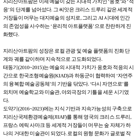
지리산아트팜은 이제 예술이 갖는 시대적 가치인 ‘옹호’와 ‘적
응’의 단계를 넘어섰다. 그 씨앗은 크리스 드루리 같은 세계적
거장들이 머무는 대지예술의 성지로, 그리고 AI 시대에 인간
의 존엄성을 사수하는 ‘윤리적 아트플랫폼’으로 찬란하게 진
화했다.
지리산아트팜의 성장은 로컬 관광 및 예술 플랫폼의 진화 단
계와 궤를 같이하며 지속적으로 고도화되었다.
태동기(2010~2015)는 예술의 시대적 가치가 옹호와 적응의 시
간으로 한국조형예술원(KIAD)과 하동군이 협력하여 ‘자연주
의 융복합 예술공동체’의 기반을 닦았다. ‘다시 자연으로’를
외치며 예술학교와 미술관, 야외극장의 기틀을 세운 시기였
다.
도약기(2016~2023)에는 지식 기반과 지속가능성의 구축으로
지리산국제환경예술제(JIIAF)를 통해 영국의 크리스 드루리,
프랑스 에릭 사마크 등 세계적 거장들이 머무는 숲 자체가 하
나의 거대한 미술관이 되었다. 로컬의 원형 문화가 글로벌 작