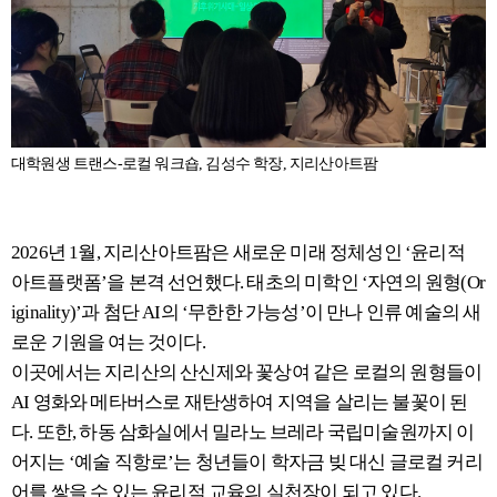
대학원생 트랜스-로컬 워크숍, 김성수 학장, 지리산아트팜
2026년 1월, 지리산아트팜은 새로운 미래 정체성인 ‘윤리적
아트플랫폼’을 본격 선언했다. 태초의 미학인 ‘자연의 원형(Or
iginality)’과 첨단 AI의 ‘무한한 가능성’이 만나 인류 예술의 새
로운 기원을 여는 것이다.
이곳에서는 지리산의 산신제와 꽃상여 같은 로컬의 원형들이
AI 영화와 메타버스로 재탄생하여 지역을 살리는 불꽃이 된
다. 또한, 하동 삼화실에서 밀라노 브레라 국립미술원까지 이
어지는 ‘예술 직항로’는 청년들이 학자금 빚 대신 글로컬 커리
어를 쌓을 수 있는 윤리적 교육의 실천장이 되고 있다.