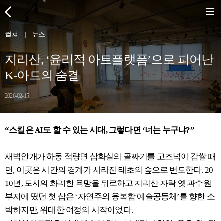
컬쳐
|
뉴스
지리산, ‘윤리적 아트플랫폼’으로 피어난
K-아트의 숨결
2026-02-15
“스킬은 AI도 할 수 있는 시대, 그렇다면 ‘너는 누구냐?”
새벽안개가 하동 적량면 삼화실의 골짜기를 고즈넉이 감쌀 때
면, 이곳은 시간의 경계가 사라진 태초의 숲으로 변모한다. 20
10년, 도시의 화려한 욕망을 뒤로하고 지리산 자락 옛 과수원
부지에 떴던 첫 삽은 ‘자연주의 융복합 예술공동체’를 향한 소
박하지만, 위대한 여정의 시작이었다.