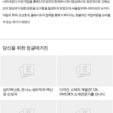
나타내었다
.
이번 작업을 통해
LCD
강국인 한국에서 전시영상에서도 점차적으로 고해상
도의 영상과 다양한 표현을 요구함을 절감하게 되었으며
,
㈜플립커뮤니케이션즈 뉴미디
어팀의
3D
와 모션효과
,
플래시와의 접목을 통해 이루어지는 효율적인 작업역량을 보여줄
수 있는 계기가 되었다
.
당신을 위한 정글매거진
삼미벽난로, 은나노 세라믹의 벽난
디자인 소재의 재발견! UK,
로 선보여
SWEDEN 소재전문가를 만나다