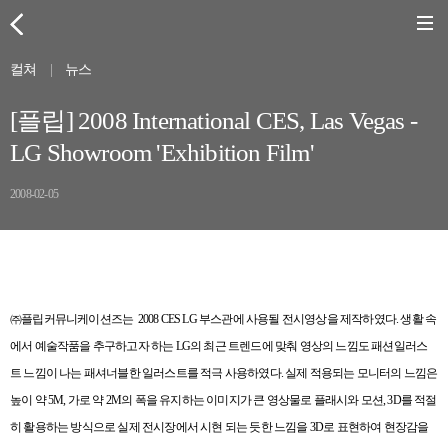
컬쳐
|
뉴스
[플립] 2008 International CES, Las Vegas -
LG Showroom 'Exhibition Film'
2008-02-05
㈜플립커뮤니케이션즈는
2008 CES LG
부스관에 사용될 전시영상을 제작하였다
.
생활 속
에서 예술작품을 추구하고자 하는
LG
의 최근 트렌드에 맞춰 영상의 느낌도 패션일러스
트 느낌이 나는 패셔너블한 일러스트를 적극 사용하였다
.
실제 적용되는 모니터의 느낌은
높이 약
5M,
가로 약
2M
의 폭을 유지하는 이미지가 큰 영상물로 플래시와 모션
, 3D
를 적절
히 활용하는 방식으로 실제 전시장에서 시현 되는 듯한 느낌을
3D
로 표현하여 현장감을