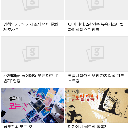
영창악기, "악기제조사 넘어 문화
CJ 미디어, 2년 연속 뉴욕페스티벌
제조사로"
파이널리스트 진출
SK텔레콤, 놀이터형 오픈 마켓 '11
필름나라가 선보인 가지각색 핸드
번가' 런칭
스트링
공모전의 모든 것
디자이너 글로벌 정복기