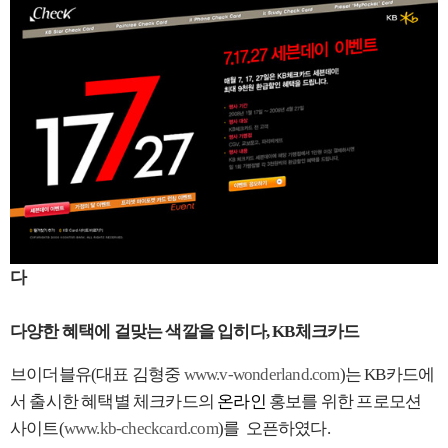
다
다양한 혜택에 걸맞는 색깔을 입히다
, KB
체크카드
브이더블유
(
대표
김형중
www.v-wonderland.com
)
는
KB
카드에
서 출시한 혜택별 체크카드의
온라인
홍보를 위한 프로모션
사이트
(
www.kb-checkcard.com
)
를
오픈하였다
.