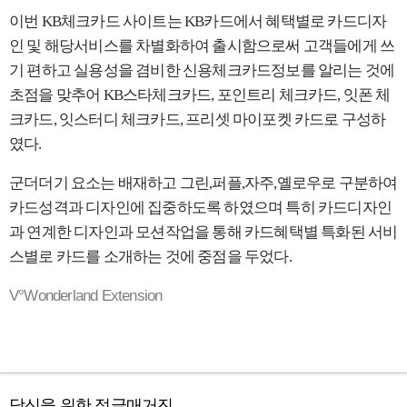
이번
KB
체크카드 사이트는
KB
카드에서 혜택별로 카드디자
인 및 해당서비스를 차별화하여 출시함으로써 고객들에게 쓰
기 편하고 실용성을 겸비한 신용체크카드정보를 알리는 것에
초점을 맞추어
KB
스타체크카드
,
포인트리 체크카드
,
잇폰 체
크카드
,
잇스터디 체크카드
,
프리셋 마이포켓 카드로 구성하
였다
.
군더더기 요소는 배재하고 그린
,
퍼플
,
자주
,
옐로우로 구분하여
카드성격과 디자인에 집중하도록 하였으며 특히 카드디자인
과 연계한 디자인과 모션작업을 통해 카드혜택별 특화된 서비
스별로 카드를 소개하는 것에 중점을 두었다
.
V°Wonderland
Extension
당신을 위한 정글매거진