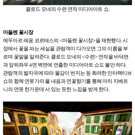
클로드 모네의 수련 연작 미디어아트 쇼.
마들렌 꽃시장
에두아르 레옹 코르테스의 <마들렌 꽃시장>을 재현했다. 시
장에서 꽃을 파는 세실을 관람객이 다가오면 그의 이름을 부
르며 꽃말을 알려준다. 클로드 모네의 <수련> 연작을 바닥면
과 앞뒤좌우 4면 벽면에 연출한 미디어아트 쇼도 볼만 하다.
관람객의 발자국에 따라 물감이 번지는 등 화려한 인터랙티브
쇼와 함께 연못가의 풀 내음과 연꽃향기를 통해 마치 지베르
니의 연못 한가운데 서 있는 듯한 느낌을 받게 한다.