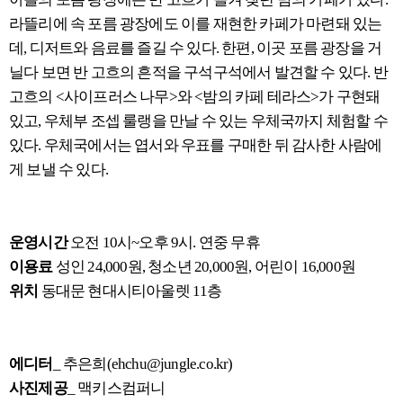
라뜰리에 속 포름 광장에도 이를 재현한 카페가 마련돼 있는
데, 디저트와 음료를 즐길 수 있다. 한편, 이곳 포름 광장을 거
닐다 보면 반 고흐의 흔적을 구석구석에서 발견할 수 있다. 반
고흐의 <사이프러스 나무>와 <밤의 카페 테라스>가 구현돼
있고, 우체부 조셉 룰랭을 만날 수 있는 우체국까지 체험할 수
있다. 우체국에서는 엽서와 우표를 구매한 뒤 감사한 사람에
게 보낼 수 있다.
운영시간
오전 10시~오후 9시. 연중 무휴
이용료
성인 24,000원, 청소년 20,000원, 어린이 16,000원
위치
동대문 현대시티아울렛 11층
에디터
_ 추은희(ehchu@jungle.co.kr)
사진제공
_ 맥키스컴퍼니