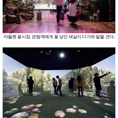
마들렌 꽃시장. 관람객에게 꽃 상인 세실이 다가와 말을 건다.