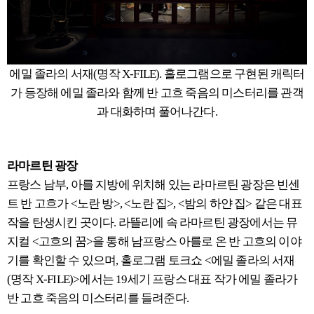
에밀 졸라의 서재(명작 X-FILE). 홀로그램으로 구현된 캐릭터
가 등장해 에밀 졸라와 함께 반 고흐 죽음의 미스터리를 관객
과 대화하며 풀어나간다.
라마르틴 광장
프랑스 남부, 아를 지방에 위치해 있는 라마르틴 광장은 빈센
트 반 고흐가 <노란 방>, <노란 집>, <밤의 하얀 집> 같은 대표
작을 탄생시킨 곳이다. 라뜰리에 속 라마르틴 광장에서는 뮤
지컬 <고흐의 꿈>을 통해 남프랑스 아를로 온 반 고흐의 이야
기를 확인할 수 있으며, 홀로그램 토크쇼 <에밀 졸라의 서재
(명작 X-FILE)>에서는 19세기 프랑스 대표 작가 에밀 졸라가
반 고흐 죽음의 미스터리를 들려준다.