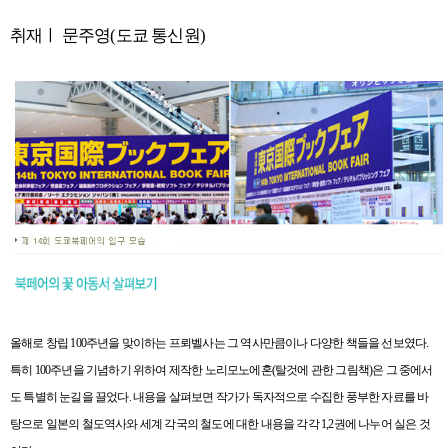
취재ㅣ 문주영(도쿄 통신원)
올해로 창립
100
주년을 맞이하는 프뢰벨사는 그 역사만큼이나 다양한 책들을 선보였다
.
특히
100
주년을 기념하기 위하여 제작한
노리모노에혼
(
탈것에 관한 그림책
)
은 그 중에서
도 특별히 눈길을 끌었다
.
내용을 살펴보면 작가가 독자적으로 수집한 풍부한 자료를 바
탕으로 일본의 철도역사와 세계 각국의 철도에 대한 내용을 각각
1,2
권에 나누어 실은 것