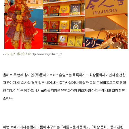
이마진사 (株)今人舎-
http://www.imajinsha.co.jp/
올해로 두 번째 참가인
(
주
)
폴라오르비스홀딩스는 독특하게도 화장품회사이면서 출전한
경우이다
.
이 회사의 경우 일본 내에서는 출판사업이나 미술관 등의 문화활동으로도 유명
한 기업이며 특히 하코네의 폴라뮤지엄은 유명화가의 명화가 많아 한국에서도 알려진 명
소이다
.
이번 북페어에서는 폴라그룹이 추구하는「아름다움과 문화」
,
「화장 문화」등과 관련