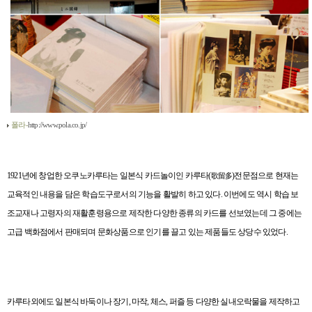
폴라-
http://www.pola.co.jp/
1921
년에 창업한 오쿠노카루타는 일본식 카드놀이인 카루타
(
)
전문점으로 현재는
歌留多
교육적인 내용을 담은 학습도구로서의 기능을 활발히 하고 있다
.
이번에도 역시 학습 보
조교재나 고령자의 재활훈령용으로 제작한 다양한 종류의 카드를 선보였는데 그 중에는
고급 백화점에서 판매되며 문화상품으로 인기를 끌고 있는 제품들도 상당수 있었다
.
카루타외에도 일본식 바둑이나 장기
,
마작
,
체스
,
퍼즐 등 다양한 실내오락물을 제작하고