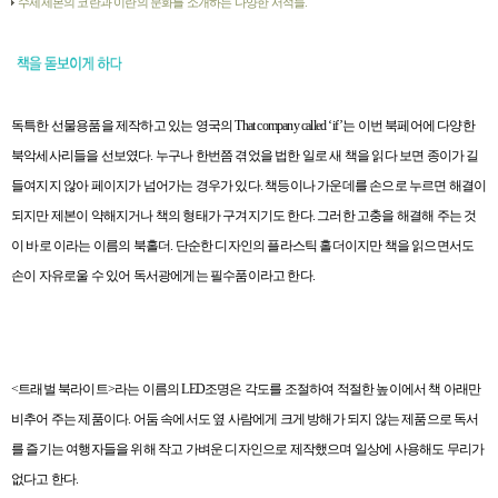
수제제본의 코란과 이란의 문화를 소개하는 다양한 서적들.
독특한 선물용품을 제작하고 있는 영국의
That company called ‘if’
는 이번 북페어에 다양한
북악세사리들을 선보였다
.
누구나 한번쯤 겪었을 법한 일로 새 책을 읽다 보면 종이가 길
들여지지 않아 페이지가 넘어가는 경우가 있다
.
책등이나 가운데를 손으로 누르면 해결이
되지만 제본이 약해지거나 책의 형태가 구겨지기도 한다
.
그러한 고충을 해결해 주는 것
이 바로
이라는 이름의 북홀더
.
단순한 디자인의 플라스틱 홀더이지만 책을 읽으면서도
손이 자유로울 수 있어 독서광에게는 필수품이라고 한다
.
<
트래벌 북라이트
>
라는 이름의
LED
조명은 각도를 조절하여 적절한 높이에서 책 아래만
비추어 주는 제품이다
.
어둠 속에서도 옆 사람에게 크게 방해가 되지 않는 제품으로 독서
를 즐기는 여행자들을 위해 작고 가벼운 디자인으로 제작했으며 일상에 사용해도 무리가
없다고 한다
.