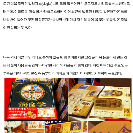
로 관심을 모았던 알러지스
(ologIes)
시리즈의 일본어판인 오로지즈 시리즈를 선보였다
.
드
래곤학
,
이집트학
,
마술학
,
산타클로스학에 이어 최근에 발표된 해적학 일본어판은 특히
나침반이 들어간 멋진 양장표지가 돋보였는데 마치 자신의 몸에 꼭 맞는 옷을 입은 모델
이 연상되는 듯 했다
.
내용 역시 어른이 읽기에도 손색이 없을 만큼 흥미롭지만 그것을 더욱 돋보이게 만든 것
은 적절히 사용된 팝업이나 다양한 시각적 자료들의 힘이 컸다
.
자칫 딱딱해질 수도 있는
부분을 다이나믹한 편집과 풍부한 이미지로 재미있게 디자인한 기획력이 돋보였다
.