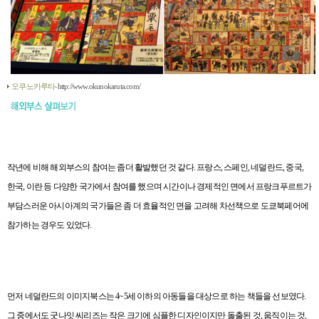
오쿠노카루타-
http://www.okunokaruta.com/
작년에 비해 해외부스의 참여는 좀더 활발했던 것 같다
.
프랑스
,
스페인
,
네덜란드
,
중국
,
한국
,
이란 등 다양한 국가에서 참여를 했으며 시간이나 경제적인 면에서 프랑크푸르트가
부담스러운 아시아계의 국가들은 좀 더 효율적인 면을 고려해 차선책으로 도쿄북페어에
참가하는 경우도 있었다
.
먼저 네덜란드의 이미지북스는
4~5
세 이하의 아동들을 대상으로 하는 책들을 선보였다
.
그 중에서도 굿나잇 씨리즈는 작은 크기에 심플한 디자인이지만 돌출된 것
,
움직이는 것
,