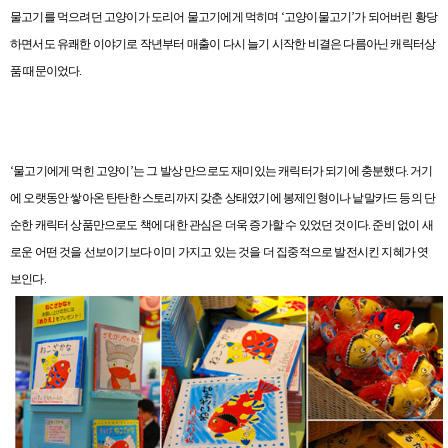
물고기를 먹으려던 고양이가 도리어 물고기에게 먹히며
‘
고양이물고기
’
가 되어버린 황당
하면서도 유쾌한 이야기로 작년부터 매출이 다시 늘기 시작한 비결은 다름아닌 캐릭터상
품 때문이었다
.
‘
물고기에게 먹힌 고양이
’
는 그 발상 만으로도 재미있는 캐릭터가 되기에 충분했다
.
거기
에 오랫동안 쌓아온 탄탄한 스토리까지 갖춘 상태였기에 봉제인형이나 낱말카드 등의 단
순한 캐릭터 상품만으로도 책에 대한 관심은 더욱 증가할 수 있었던 것이다
.
준비 없이 새
로운 어떤 것을 선보이기보다 이미 가지고 있는 것을 더 집중적으로 발전시킨 지혜가 엿
보인다
.