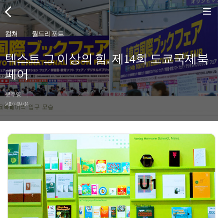
컬쳐
|
월드리포트
텍스트 그 이상의 힘, 제14회 도쿄국제북
페어
문주영
|
2007-09-04