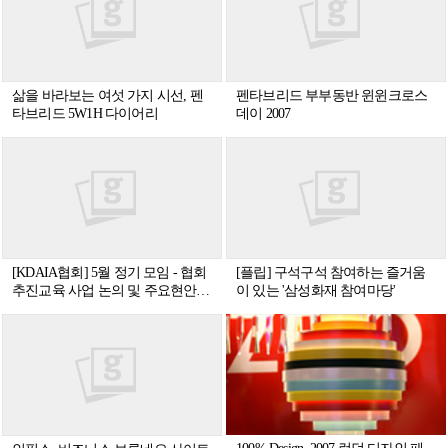
삶을 바라보는 여섯 가지 시선, 펜
펜타브리드 부부동반 윈윈크로스
타브리드 5W1H 다이어리
데이 2007
[KDAIA협회] 5월 정기 모임 - 협회
[플립] 구석구석 참여하는 즐거움
추진교육 사업 논의 및 주요현안
이 있는 '삼성화재 참여마당'
안내