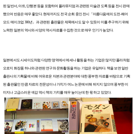
된 일반서
,
아트
,
단행본 등을 포함하여 폴라뮤지엄과 관련된 미술관 도록 등을 전시 판매
했으며 반응은 매우 좋았다
.
현재까지도 전국 순회 중인 전시「아름다움에의 도전
-
헤어
모드 메이크업
300
년」과 관련된 출판물은 제목에서도 알 수 있듯이 미를 추구하기 위해
노력한 일본의 역사와 서양의 역사자료를 수집한 것으로 매우 인기가 높았다
.
일본에서도 시세이도처럼 다양한 영역에서 메세나 활동을 하는 기업은 많지만 폴라처럼
오로지 화장품 하나와 관련된 연구와 문화활동을 하는 기업은 유일하다
.
책을 보면 일반
출판사의 기획물에 비해 여유로운 자본과 관련분야에 대한 풍부한 자료를 바탕으로 기획
된 출판물인 만큼 자료의 전문성이나 가치가 여느 논문에 비해 뒤지지 않으며 풍부한 이
미지나 고급스러운 색감 역시 책의 가치를 매우 높이는데 한 몫 하고 있었다
.