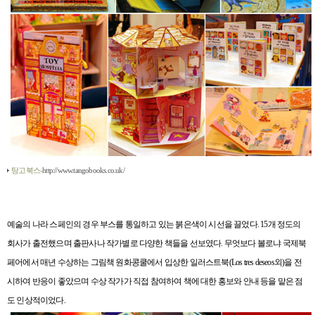
탕고북스-
http://www.tangobooks.co.uk/
예술의 나라 스페인의 경우 부스를 통일하고 있는 붉은색이 시선을 끌었다
. 15
개 정도의
회사가 출전했으며 출판사나 작가별로 다양한 책들을 선보였다
.
무엇보다 볼로냐 국제북
페어에서 매년 수상하는 그림책 원화콩쿨에서 입상한 일러스트북
(Los tres deseos
외
)
을 전
시하여 반응이 좋았으며 수상 작가가 직접 참여하여 책에 대한 홍보와 안내 등을 맡은 점
도 인상적이었다
.