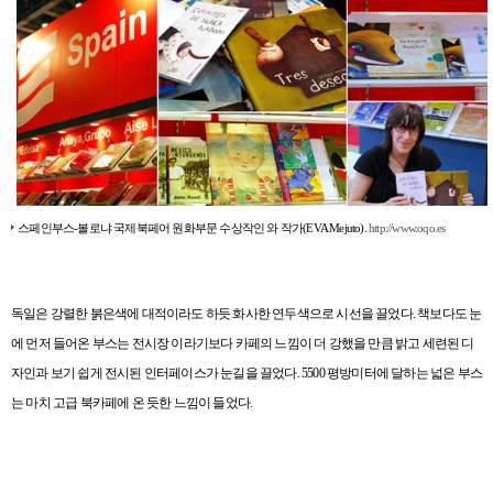
http://www.oqo.es
스페인부스
-
볼로냐 국제북페어 원화부문 수상작인
와 작가
(EVA Mejuto).
독일은 강렬한 붉은색에 대적이라도 하듯 화사한 연두색으로 시선을 끌었다
.
책보다도 눈
에 먼저 들어온 부스는 전시장 이라기보다 카페의 느낌이 더 강했을 만큼 밝고 세련된 디
자인과 보기 쉽게 전시된 인터페이스가 눈길을 끌었다
. 5500
평방미터에 달하는 넓은 부스
는 마치 고급 북카페에 온 듯한 느낌이 들었다
.