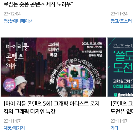
로잡는 숏폼 콘텐츠 제작 노하우”
23-12-04
23-11-24
영상/애니메이션
광고/포스터
[마이 리틀 콘텐츠 5회] 그래픽 아티스트 로지
[콘텐츠 
킴의 그래픽 디자인 특강
도전은 없다
23-11-07
23-11-07
제품/패키지
기타