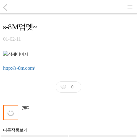
s-8M업뎃~
01-02-11
http://s-8m.com/
0
앤디
다른작품보기