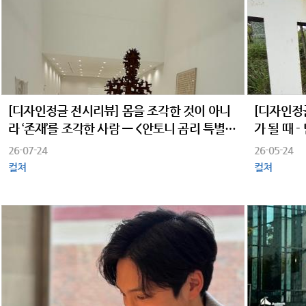
[디자인정글 전시리뷰] 몸을 조각한 것이 아니
[디자인정
라 ‘존재’를 조각한 사람 — <안토니 곰리 특별전
가 될 때 
‘Geestgrond’>
세계
26-07-24
26-05-24
컬쳐
컬쳐