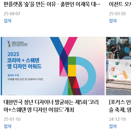
판플랫폼 ‘숲’을 만든 이유 - 출판인 이재욱 대표
이전트 오
의 35년 내공과 새로운 도전
25-04-07
25-03-20
컬쳐
컬쳐
대한민국 청년 디자이너 발굴하는 제5회 ‘코리
[포커스 
아+스웨덴 영 디자인 어워드’ 개최
술 축제,
25-01-10
24-12-19
컬쳐
컬쳐