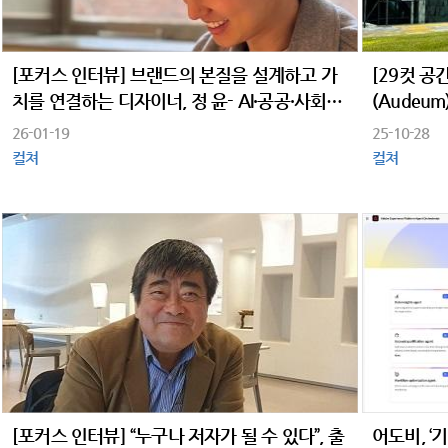
[포커스 인터뷰] 브랜드의 본질을 설계하고 가
[29컷 공
치를 연결하는 디자이너, 정 윤- AI·공공·사회공
(Audeum
헌의 경계에서 ‘디자이너의 책임’을 말하다
26-01-19
25-10-28
컬쳐
컬쳐
[포커스 인터뷰] “누구나 저자가 될 수 있다”, 출
어도비, 