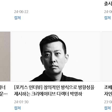
출
24-06-22
24-0
컬쳐
컬쳐
이너
[포커스 인터뷰] 창의적인 방식으로 방향성을
조폐
 운영
제시하는 크리에이티브 디렉터 박영하
자인
24-01-30
23-0
컬쳐
컬쳐