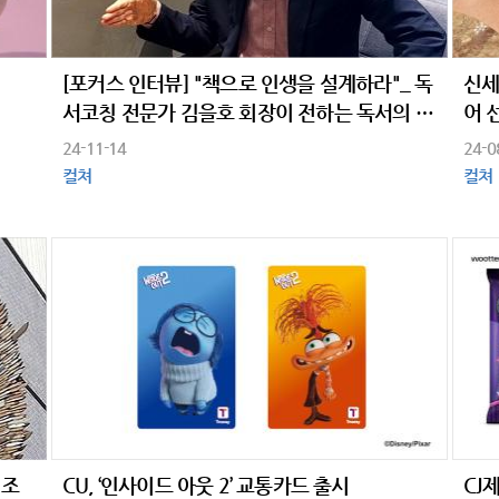
[포커스 인터뷰] "책으로 인생을 설계하라"_ 독
신세
서코칭 전문가 김을호 회장이 전하는 독서의 지
어 
혜와 방법
24-11-14
24-0
컬쳐
컬쳐
 조
CU, ‘인사이드 아웃 2’ 교통카드 출시
CJ