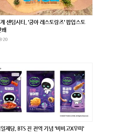
계 센텀시티, '쿵야 레스토랑즈' 팝업스토
선봬
8-20
제일제당, BTS 진 전역 기념 '비비고X우떠'