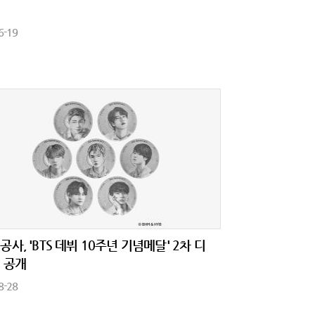
시
6-19
공사, 'BTS 데뷔 10주년 기념메달' 2차 디
 공개
8-28