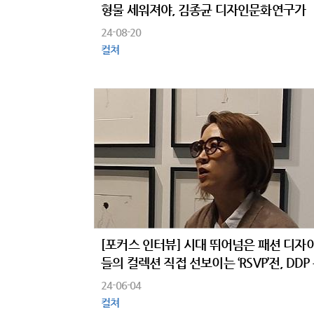
형물 세워져야, 김종균 디자인문화연구가
24-08-20
컬쳐
[포커스 인터뷰] 시대 뛰어넘은 패션 디자
들의 컬렉션 직접 선보이는 ‘RSVP’전, DDP
본부 전시팀 유주이 팀장
24-06-04
컬쳐