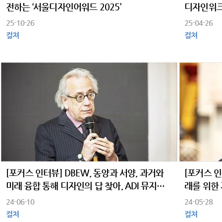
전하는 ‘서울디자인어워드 2025’
디자인위크
EXHIBITI
25-10-26
25-04-26
컬쳐
컬쳐
[포커스 인터뷰] DBEW, 동양과 서양, 과거와
[포커스 
미래 융합 통해 디자인의 답 찾아, ADI 뮤지엄
래를 위한
루치아노 갈림베르티 회장
디 & 니
24-06-10
24-05-28
컬쳐
컬쳐